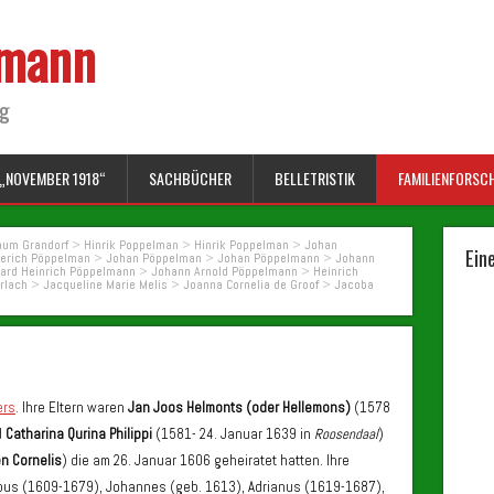
lmann
ng
„NOVEMBER 1918“
SACHBÜCHER
BELLETRISTIK
FAMILIENFORSC
um Grandorf
>
Hinrik Poppelman
>
Hinrik Poppelman
>
Johan
Ein
derich Pöppelman
>
Johan Pöppelman
>
Johan Pöppelmann
>
Johann
ard Heinrich Pöppelmann
>
Johann Arnold Pöppelmann
>
Heinrich
rlach
>
Jacqueline Marie Melis
>
Joanna Cornelia de Groof
>
Jacoba
ers
. Ihre Eltern waren
Jan Joos Helmonts (oder Hellemons)
(1578
d
Catharina Qurina Philippi
(1581- 24. Januar 1639 in
Roosendaal
)
en Cornelis
) die am 26. Januar 1606 geheiratet hatten.
Ihre
pus (1609-1679), Johannes (geb. 1613), Adrianus (1619-1687),