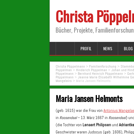
Christa Pöppe
Bücher, Projekte, Familienforschu
PROFIL
NEWS
BLOG 
Christa Pöppelmann
>
Familienforschung
>
Stammba
Poppelman
>
Hinderich Pöppelman
>
Johan und Hin
Pöppelmann
>
Bernhard Heinrich Pöppelmann
>
Gerh
Pöppelmann
>
Jeanne Marie Elisabeth Wilhelmine Ge
Mangeleirs
>
Maria Jansen Helmonts
Maria Jansen Helmonts
(geb. 1615) war die Frau von
Antonius Mangela
in
Roosendaal
– 13. März 1667 in
Roosendaal
) un
(die Tochter von
Lenaert Philipsen
und
Adriantk
Geschwister waren Judocus (geb. 1606), Philip