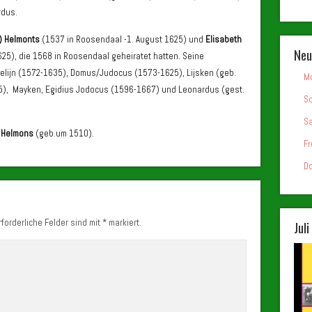
rdus.
) Helmonts
(1537 in Roosendaal -1. August 1625) und
Elisabeth
Neu
25), die 1568 in Roosendaal geheiratet hatten. Seine
lijn (1572-1635), Domus/Judocus (1573-1625), Lijsken (geb.
Mo
35), Mayken, Egidius Jodocus (1596-1667) und Leonardus (gest.
So
Sa
 Helmons
(geb.um 1510).
Fr
Do
forderliche Felder sind mit
*
markiert.
Jul