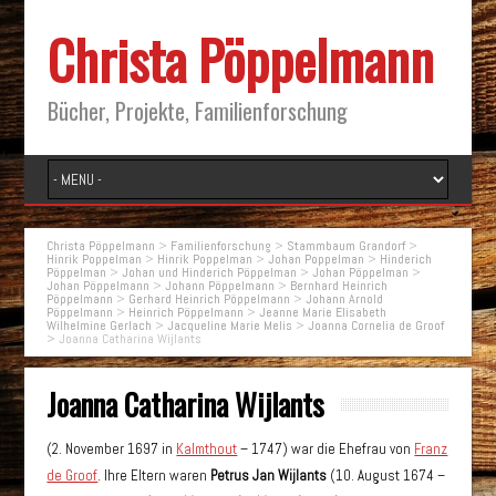
Christa Pöppelmann
Bücher, Projekte, Familienforschung
Christa Pöppelmann
>
Familienforschung
>
Stammbaum Grandorf
>
Hinrik Poppelman
>
Hinrik Poppelman
>
Johan Poppelman
>
Hinderich
Pöppelman
>
Johan und Hinderich Pöppelman
>
Johan Pöppelman
>
Johan Pöppelmann
>
Johann Pöppelmann
>
Bernhard Heinrich
Pöppelmann
>
Gerhard Heinrich Pöppelmann
>
Johann Arnold
Pöppelmann
>
Heinrich Pöppelmann
>
Jeanne Marie Elisabeth
Wilhelmine Gerlach
>
Jacqueline Marie Melis
>
Joanna Cornelia de Groof
>
Joanna Catharina Wijlants
Joanna Catharina Wijlants
(2. November 1697 in
Kalmthout
– 1747) war die Ehefrau von
Franz
de Groof
. Ihre Eltern waren
Petrus Jan Wijlants
(10. August 1674 –