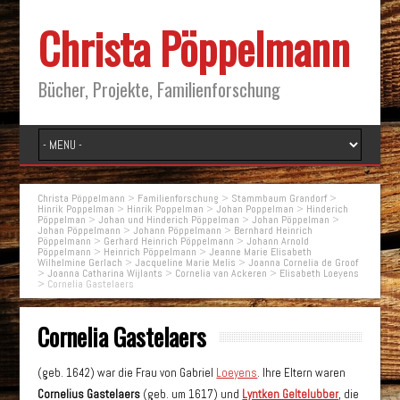
Christa Pöppelmann
Bücher, Projekte, Familienforschung
Christa Pöppelmann
>
Familienforschung
>
Stammbaum Grandorf
>
Hinrik Poppelman
>
Hinrik Poppelman
>
Johan Poppelman
>
Hinderich
Pöppelman
>
Johan und Hinderich Pöppelman
>
Johan Pöppelman
>
Johan Pöppelmann
>
Johann Pöppelmann
>
Bernhard Heinrich
Pöppelmann
>
Gerhard Heinrich Pöppelmann
>
Johann Arnold
Pöppelmann
>
Heinrich Pöppelmann
>
Jeanne Marie Elisabeth
Wilhelmine Gerlach
>
Jacqueline Marie Melis
>
Joanna Cornelia de Groof
>
Joanna Catharina Wijlants
>
Cornelia van Ackeren
>
Elisabeth Loeyens
>
Cornelia Gastelaers
Cornelia Gastelaers
(geb. 1642) war die Frau von Gabriel
Loeyens
. Ihre Eltern waren
Cornelius Gastelaers
(geb. um 1617) und
Lyntken Geltelubber
, die