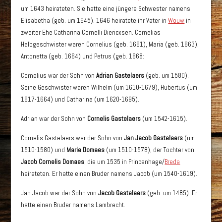
um 1643 heirateten. Sie hatte eine jüngere Schwester namens
Elisabetha (geb. um 1645). 1646 heiratete ihr Vater in
Wouw
in
zweiter Ehe Catharina Cornelli Diericxsen. Cornelias
Halbgeschwister waren Cornelius (geb. 1661), Maria (geb. 1663),
Antonetta (geb. 1664) und Petrus (geb. 1668:
Cornelius war der Sohn von
Adrian Gastelaers
(geb. um 1580).
Seine Geschwister waren Wilhelm (um 1610-1679), Hubertus (um
1617-1664) und Catharina (um 1620-1695).
Adrian war der Sohn von
Cornelis Gastelaers
(um 1542-1615).
Cornelis Gastelaers war der Sohn von
Jan Jacob Gastelaers
(um
1510-1580) und
Marie Domaes
(um 1510-1578), der Tochter von
Jacob Cornelis Domaes
, die um 1535 in Princenhage/
Breda
heirateten. Er hatte einen Bruder namens Jacob (um 1540-1619).
Jan Jacob war der Sohn von
Jacob Gastelaers
(geb. um 1485). Er
hatte einen Bruder namens Lambrecht.