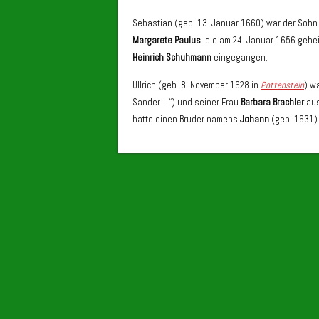
Sebastian (geb. 13. Januar 1660) war der Sohn
Margarete Paulus
, die am 24. Januar 1656 gehei
Heinrich Schuhmann
eingegangen.
Ullrich (geb. 8. November 1628 in
Pottenstein
) w
Sander….“) und seiner Frau
Barbara Brachler
au
hatte einen Bruder namens
Johann
(geb. 1631)