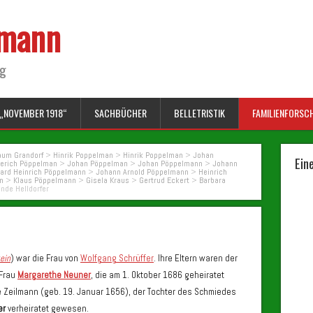
lmann
ng
„NOVEMBER 1918“
SACHBÜCHER
BELLETRISTIK
FAMILIENFORSC
um Grandorf
>
Hinrik Poppelman
>
Hinrik Poppelman
>
Johan
Ein
derich Pöppelman
>
Johan Pöppelman
>
Johan Pöppelmann
>
Johann
ard Heinrich Pöppelmann
>
Johann Arnold Pöppelmann
>
Heinrich
n
>
Klaus Pöppelmann
>
Gisela Kraus
>
Gertrud Eckert
>
Barbara
nde Helldorfer
ein
) war die Frau von
Wolfgang Schrüffer
. Ihre Eltern waren der
 Frau
Margarethe Neuner
, die am 1. Oktober 1686 geheiratet
de Zeilmann (geb. 19. Januar 1656), der Tochter des Schmiedes
er
verheiratet gewesen.