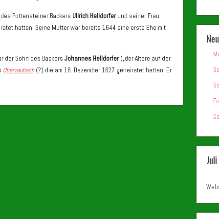
 des Pottensteiner Bäckers
Ullrich Helldorfer
und seiner Frau
ratet hatten. Seine Mutter war bereits 1644 eine erste Ehe mit
Neu
Mo
ar der Sohn des Bäckers
Johannes Helldorfer
(„der Ältere auf der
So
s
Oberzaubach
(?) die am 16. Dezember 1627 geheiratet hatten. Er
.
Sa
Fr
Do
Jul
Webs