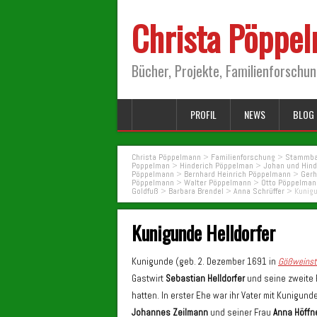
Christa Pöppe
Bücher, Projekte, Familienforschu
PROFIL
NEWS
BLOG 
Christa Pöppelmann
>
Familienforschung
>
Stammba
Poppelman
>
Hinderich Pöppelman
>
Johan und Hin
Pöppelmann
>
Bernhard Heinrich Pöppelmann
>
Gerh
Pöppelmann
>
Walter Pöppelmann
>
Otto Pöppelman
Goldfuß
>
Barbara Brendel
>
Anna Schrüffer
>
Kunigu
Kunigunde Helldorfer
Kunigunde (geb. 2. Dezember 1691 in
Gößweinst
Gastwirt
Sebastian Helldorfer
und seine zweite
hatten. In erster Ehe war ihr Vater mit Kunigun
Johannes Zeilmann
und seiner Frau
Anna Höffn