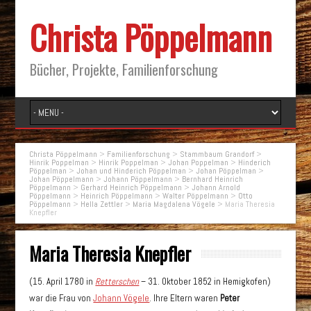
Christa Pöppelmann
Bücher, Projekte, Familienforschung
Christa Pöppelmann
>
Familienforschung
>
Stammbaum Grandorf
>
Hinrik Poppelman
>
Hinrik Poppelman
>
Johan Poppelman
>
Hinderich
Pöppelman
>
Johan und Hinderich Pöppelman
>
Johan Pöppelman
>
Johan Pöppelmann
>
Johann Pöppelmann
>
Bernhard Heinrich
Pöppelmann
>
Gerhard Heinrich Pöppelmann
>
Johann Arnold
Pöppelmann
>
Heinrich Pöppelmann
>
Walter Pöppelmann
>
Otto
Pöppelmann
>
Hella Zettler
>
Maria Magdalena Vögele
>
Maria Theresia
Knepfler
Maria Theresia Knepfler
(15. April 1780 in
Retterschen
– 31. Oktober 1852 in Hemigkofen)
war die Frau von
Johann Vögele
. Ihre Eltern waren
Peter