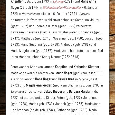
Knepfler
(geb. 8. Juni 1733 in
Laimnau
-1791) und
Maria Anna
Noger
(26. Juli 1744 in
Wielandsweiler-Hiltensweiler
– 6. Januar
1820 in
Rettenschen
), die am 16. Februar 1779 in
Gattnau
heirateten. Ihr Vater war wohl zuvor schon mit Catharina Maurer
(gest. 1762) und Theresia Huster (gest. 1772) verheiratet
gewesen. Theresias (Halb-) Geschwister waren: Johannes (geb.
1747), Matthäus (geb. 1748), Susanna (geb. 1750), Joseph (geb.
1763), Maria Susanna (geb. 1768), Andreas (geb. 1781) und
Maria Magdalena (geb. 1787). Maria Anna heiratete nach dem Tod
ihres Mannes Johann Georg Maurer (1762-1818).
Peter war der Sohn von
Joseph Knepfler
und
Katharina Günther
.
Maria Anna war die Tochter von
Jacob Noger
(geb. vermutlich 1699
als Sohn von von
Hans Noger
und
Ursula Gras
in
Langnau
, gest.
1772) und
Magdalena Nieder
, (geb. vermutlich am 23. Juni 1700 in
Langnau
als Tochter von
Jakob Nieder
und
Barbara Märckin
), die
1727 heirateten. Weitere Kinder: Anton (geb. 1727), Johannes
(geb. 1728), Maria (geb. 1731), Joseph (geb. 1733), Maria Anna
und Stephan (beide geb. 1734), Catharina (geb. 1736), Maria