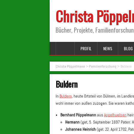
Christa Pöppe
Bücher, Projekte, Familienforschu
PROFIL
NEWS
BLOG 
Christa Pöppelmann
>
Familienforschung
>
Buldern
Buldern
In
Buldern
, heute Ortsteil von Dülmen, im Landk
wohl immer von außen zuzogen. Sie waren katho
Bernhard Pöppelmann
aus
Appelhuelsen
heir
Hermann
(get, 5. September 1697 Paten:
Johannes Heinrich
(get. 22. April 1702, P