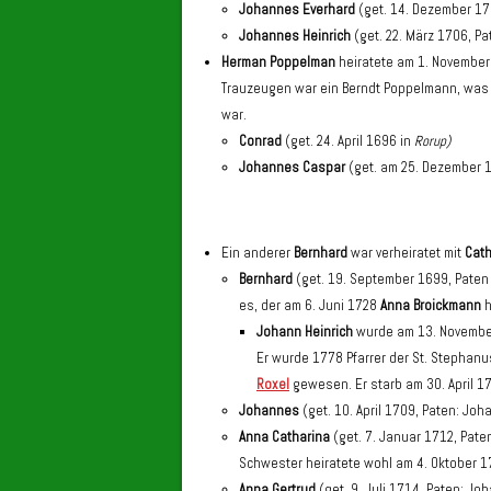
Johannes Everhard
(get. 14. Dezember 17
Johannes Heinrich
(get. 22. März 1706, Pa
Herman Poppelman
heiratete am 1. November 
Trauzeugen war ein Berndt Poppelmann, was 
war.
Conrad
(get. 24. April 1696 in
Rorup)
Johannes Caspar
(get. am 25. Dezember 
Ein anderer
Bernhard
war verheiratet mit
Cath
Bernhard
(get. 19. September 1699, Paten 
es, der am 6. Juni 1728
Anna Broickmann
h
Johann Heinrich
wurde am 13. November
Er wurde 1778 Pfarrer der St. Stephan
Roxel
gewesen. Er starb am 30. April 1
Johannes
(get. 10. April 1709, Paten: Jo
Anna Catharina
(get. 7. Januar 1712, Pate
Schwester heiratete wohl am 4. Oktober 1
Anna Gertrud
(get. 9. Juli 1714, Paten: Jo