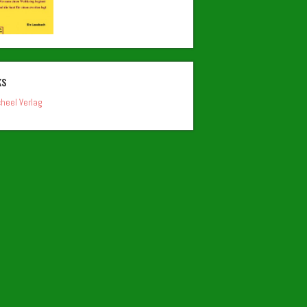
ks
heel Verlag