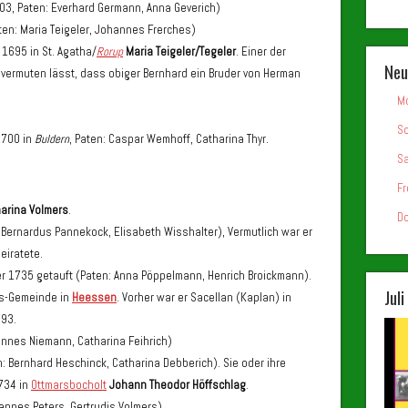
03, Paten: Everhard Germann, Anna Geverich)
ten: Maria Teigeler, Johannes Frerches)
1695 in St. Agatha/
Rorup
Maria Teigeler/Tegeler
. Einer der
Neu
vermuten lässt, dass obiger Bernhard ein Bruder von Herman
Mo
So
1700 in
Buldern
, Paten: Caspar Wemhoff, Catharina Thyr.
Sa
Fr
arina Volmers
.
Do
Bernardus Pannekock, Elisabeth Wisshalter), Vermutlich war er
eiratete.
 1735 getauft (Paten: Anna Pöppelmann, Henrich Broickmann).
Jul
us-Gemeinde in
Heessen
. Vorher war er Sacellan (Kaplan) in
793.
hannes Niemann, Catharina Feihrich)
n: Bernhard Heschinck, Catharina Debberich). Sie oder ihre
734 in
Ottmarsbocholt
Johann Theodor Höffschlag
.
hannes Peters, Gertrudis Volmers).