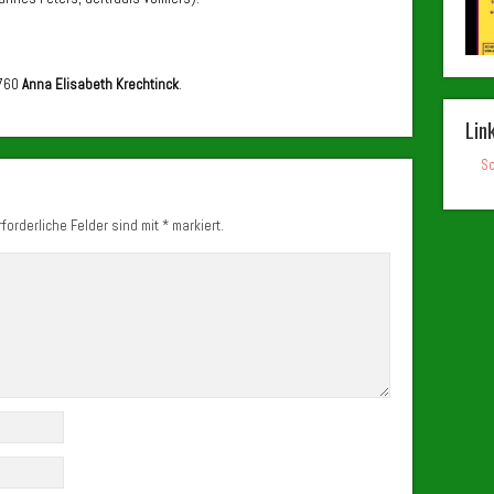
1760
Anna Elisabeth Krechtinck
.
Lin
Sc
forderliche Felder sind mit
*
markiert.