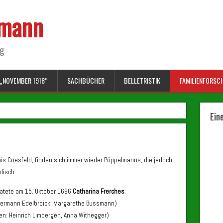
lmann
ng
„NOVEMBER 1918“
SACHBÜCHER
BELLETRISTIK
FAMILIENFORSC
Ein
reis Coesfeld, finden sich immer wieder Pöppelmanns, die jedoch
lisch.
atete am 15. Oktober 1696
Catharina Frerches
.
 Hermann Edelbroick, Margarethe Bussmann)
aten: Heinrich Limbergen, Anna Withegger)