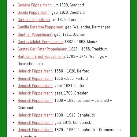
Geseke Pöppelmann
, um 1630, Grandorf
Gisela Pöppelmann
, geb. 1920, Coesfeld
Greteke Pöppelman
, um 1625, Grandorf
Gunilla Katarina Poppelman
, geb. Wallander, Harmanger
Günther Pöppelmann
, geb. 1911, Bochum
Gustav Adolph Poppelmann
, 1862 – 1863, Mainz
Gustav Carl Peter Poppelmann
, 1823 – 1855, Frankfurt
Hartmann Ernst Poppelmann
, 1703 – 1742, Wenings –
Dreieichenhain
Heinrich Pöppelmann
, 1558 – 1626, Herford
Heinrich Pöppelmann
, 1615 -1663, Herford
Heinrich Pöppelmann
, gest. 1681, Herford
Heinrich Pöppelmann
, gest. 1709, Dresden
Heinrich Pöppelmann
, 1808 – 1895, Lerbeck – Bielefeld –
Cincinnati
Heinrich Pöppelmann
, 1838 – 1919, Osnabrück
Heinrich Pöppelmann
, geb. 1873, Osnabrück
Heinrich Pöppelmann
, 1879 – 1965, Osnabrück – Gummersbach