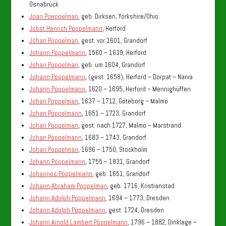
Osnabrück
Joan Poeppelman
, geb. Dirksen, Yorkshire/Ohio
Jobst Henrich Pöppelmann
, Herford
Johan Poppelman
, gest. vor 1601, Grandorf
Johann Pöppelmann
, 1560 – 1639, Herford
Johan Poppelman
, geb. um 1604, Grandorf
Johann Pöppelmann
, (gest. 1658), Herford – Dorpat – Narva
Johann Pöppelmann
, 1620 – 1695, Herford – Mennighüffen
Johan Poppelman
, 1637 – 1712, Göteborg – Malmö
Johan Pöppelmann
, 1651 – 1723, Grandorf
Johan Poppelman
, gest. nach 1727, Malmö – Marstrand
Johan Pöppelmann
, 1683 – 1743, Grandorf
Johan Poppelman
, 1696 – 1750, Stockholm
Johann Pöppelmann
, 1755 – 1831, Grandorf
Johannes Pöppelmann
, geb. 1651, Grandorf
Johann Abraham Poppelman
, geb. 1716, Kristianstad
Johann Adolph Pöppelmann
, 1694 – 1773, Dresden
Johann Adolph Pöppelmann
, gest. 1724, Dresden
Johann Arnold Lambert Pöppelmann
, 1796 – 1882, Dinklage –