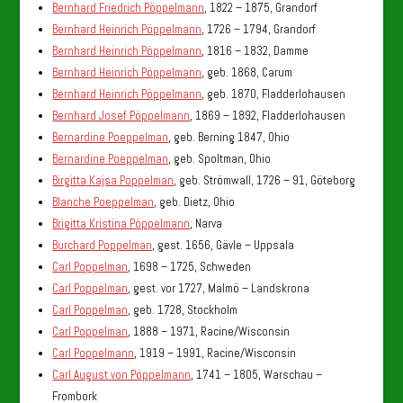
Bernhard Friedrich Pöppelmann
, 1822 – 1875, Grandorf
Bernhard Heinrich Pöppelmann
, 1726 – 1794, Grandorf
Bernhard Heinrich Pöppelmann
, 1816 – 1832, Damme
Bernhard Heinrich Pöppelmann
, geb. 1868, Carum
Bernhard Heinrich Pöppelmann
, geb. 1870, Fladderlohausen
Bernhard Josef Pöppelmann
, 1869 – 1892, Fladderlohausen
Bernardine Poeppelman
, geb. Berning 1847, Ohio
Bernardine Poeppelman
, geb. Spoltman, Ohio
Birgitta Kajsa Poppelman
, geb. Strömwall, 1726 – 91, Göteborg
Blanche Poeppelman
, geb. Dietz, Ohio
Brigitta Kristina Pöppelmann
, Narva
Burchard Poppelman
, gest. 1656, Gävle – Uppsala
Carl Poppelman
, 1698 – 1725, Schweden
Carl Poppelman
, gest. vor 1727, Malmö – Landskrona
Carl Poppelman
, geb. 1728, Stockholm
Carl Poppelman
, 1888 – 1971, Racine/Wisconsin
Carl Poppelmann
, 1919 – 1991, Racine/Wisconsin
Carl August von Pöppelmann
, 1741 – 1805, Warschau –
Frombork