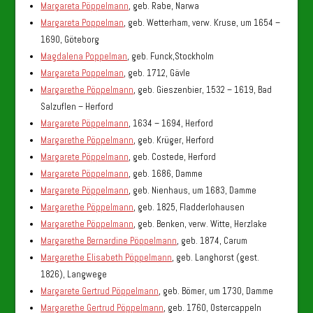
Margareta Pöppelmann
, geb. Rabe, Narwa
Margareta Poppelman
, geb. Wetterham, verw. Kruse, um 1654 –
1690, Göteborg
Magdalena Poppelman
, geb. Funck,Stockholm
Margareta Poppelman
, geb. 1712, Gävle
Margarethe Pöppelmann
, geb. Gieszenbier, 1532 – 1619, Bad
Salzuflen – Herford
Margarete Pöppelmann
, 1634 – 1694, Herford
Margarethe Pöppelmann
, geb. Krüger, Herford
Margarete Pöppelmann
, geb. Costede, Herford
Margarete Pöppelmann
, geb. 1686, Damme
Margarete Pöppelmann
, geb. Nienhaus, um 1683, Damme
Margarethe Pöppelmann
, geb. 1825, Fladderlohausen
Margarethe Pöppelmann
, geb. Benken, verw. Witte, Herzlake
Margarethe Bernardine Pöppelmann
, geb. 1874, Carum
Margarethe Elisabeth Pöppelmann
, geb. Langhorst (gest.
1826), Langwege
Margarete Gertrud Pöppelmann
, geb. Bömer, um 1730, Damme
Margarethe Gertrud Pöppelmann
, geb. 1760, Ostercappeln