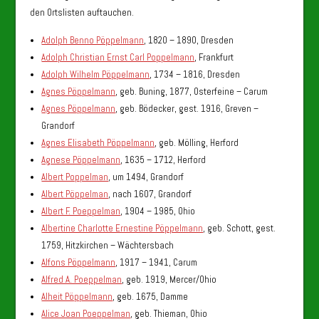
den Ortslisten auftauchen.
Adolph Benno Pöppelmann
, 1820 – 1890, Dresden
Adolph Christian Ernst Carl Poppelmann
, Frankfurt
Adolph Wilhelm Pöppelmann
, 1734 – 1816, Dresden
Agnes Pöppelmann
, geb. Buning, 1877, Osterfeine – Carum
Agnes Pöppelmann
, geb. Bödecker, gest. 1916, Greven –
Grandorf
Agnes Elisabeth Pöppelmann
, geb. Mölling, Herford
Agnese Pöppelmann
, 1635 – 1712, Herford
Albert Poppelman
, um 1494, Grandorf
Albert Pöppelman
, nach 1607, Grandorf
Albert F. Poeppelman
, 1904 – 1985, Ohio
Albertine Charlotte Ernestine Pöppelmann
, geb. Schott, gest.
1759, Hitzkirchen – Wächtersbach
Alfons Pöppelmann
, 1917 – 1941, Carum
Alfred A. Poeppelman
, geb. 1919, Mercer/Ohio
Alheit Pöppelmann
, geb. 1675, Damme
Alice Joan Poeppelman
, geb. Thieman, Ohio