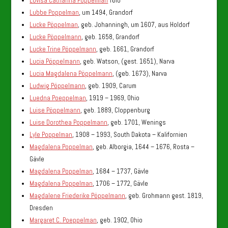
Lovisa Catharina Poppelman
Tölo
Lubbe Poppelman
, um 1494, Grandorf
Lucke Pöppelman
, geb. Johanningh, um 1607, aus Holdorf
Lucke Pöppelmann
, geb. 1658, Grandorf
Lucke Trine Pöppelmann
, geb. 1661, Grandorf
Lucia Pöppelmann
, geb. Watson, (gest. 1651), Narva
Lucia Magdalena Pöppelmann
, (geb. 1673), Narva
Ludwig Pöppelmann
, geb. 1909, Carum
Luedna Poeppelman
, 1919 – 1969, Ohio
Luise Pöppelmann
, geb. 1889, Cloppenburg
Luise Dorothea Poppelmann
, geb. 1701, Wenings
Lyle Poppelman
, 1908 – 1993, South Dakota – Kalifornien
Magdalena Poppelman
, geb. Alborgia, 1644 – 1676, Rosta –
Gävle
Magdalena Poppelman
, 1684 – 1737, Gävle
Magdalena Poppelman
, 1706 – 1772, Gävle
Magdalene Friederike Pöppelmann
, geb. Grohmann gest. 1819,
Dresden
Margaret C. Poeppelman
, geb. 1902, Ohio