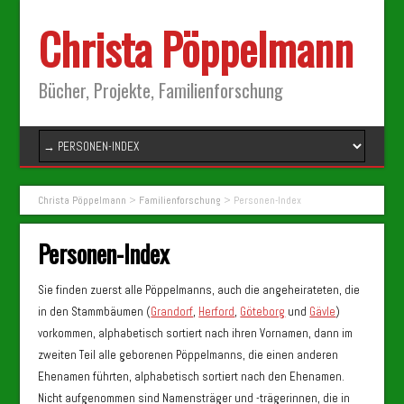
Christa Pöppelmann
Bücher, Projekte, Familienforschung
Christa Pöppelmann
>
Familienforschung
>
Personen-Index
Personen-Index
Sie finden zuerst alle Pöppelmanns, auch die angeheirateten, die
in den Stammbäumen (
Grandorf
,
Herford
,
Göteborg
und
Gävle
)
vorkommen, alphabetisch sortiert nach ihren Vornamen, dann im
zweiten Teil alle geborenen Pöppelmanns, die einen anderen
Ehenamen führten, alphabetisch sortiert nach den Ehenamen.
Nicht aufgenommen sind Namensträger und -trägerinnen, die in