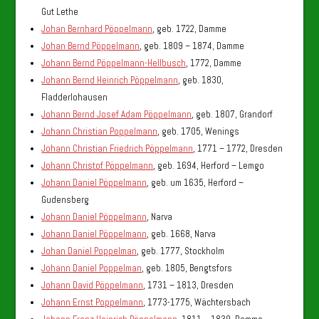
Gut Lethe
Johan Bernhard Pöppelmann
, geb. 1722, Damme
Johan Bernd Pöppelmann
, geb. 1809 – 1874, Damme
Johann Bernd Pöppelmann-Hellbusch
, 1772, Damme
Johann Bernd Heinrich Pöppelmann
, geb. 1830,
Fladderlohausen
Johann Bernd Josef Adam Pöppelmann
, geb. 1807, Grandorf
Johann Christian Poppelmann
, geb. 1705, Wenings
Johann Christian Friedrich Pöppelmann
, 1771 – 1772, Dresden
Johann Christof Pöppelmann
, geb. 1694, Herford – Lemgo
Johann Daniel Pöppelmann
, geb. um 1635, Herford –
Gudensberg
Johann Daniel Pöppelmann
, Narva
Johann Daniel Pöppelmann
, geb. 1668, Narva
Johan Daniel Poppelman
, geb. 1777, Stockholm
Johann Daniel Poppelman
, geb. 1805, Bengtsfors
Johann David Pöppelmann
, 1731 – 1813, Dresden
Johann Ernst Poppelmann
, 1773-1775, Wächtersbach