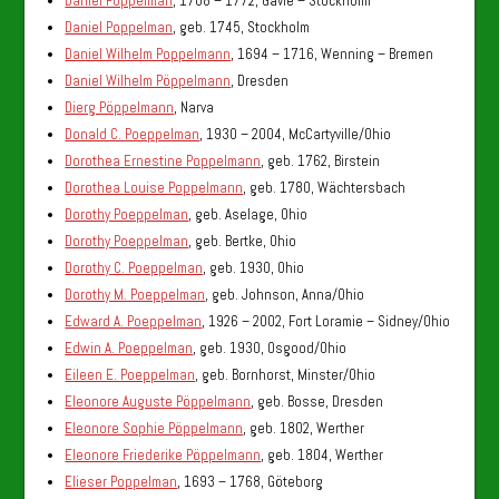
Daniel Poppelman
, 1708 – 1772, Gävle – Stockholm
Daniel Poppelman
, geb. 1745, Stockholm
Daniel Wilhelm Poppelmann
, 1694 – 1716, Wenning – Bremen
Daniel Wilhelm Pöppelmann
, Dresden
Dierg Pöppelmann
, Narva
Donald C. Poeppelman
, 1930 – 2004, McCartyville/Ohio
Dorothea Ernestine Poppelmann
, geb. 1762, Birstein
Dorothea Louise Poppelmann
, geb. 1780, Wächtersbach
Dorothy Poeppelman
, geb. Aselage, Ohio
Dorothy Poeppelman
, geb. Bertke, Ohio
Dorothy C. Poeppelman
, geb. 1930, Ohio
Dorothy M. Poeppelman
, geb. Johnson, Anna/Ohio
Edward A. Poeppelman
, 1926 – 2002, Fort Loramie – Sidney/Ohio
Edwin A. Poeppelman
, geb. 1930, Osgood/Ohio
Eileen E. Poeppelman
, geb. Bornhorst, Minster/Ohio
Eleonore Auguste Pöppelmann
, geb. Bosse, Dresden
Eleonore Sophie Pöppelmann
, geb. 1802, Werther
Eleonore Friederike Pöppelmann
, geb. 1804, Werther
Elieser Poppelman
, 1693 – 1768, Göteborg