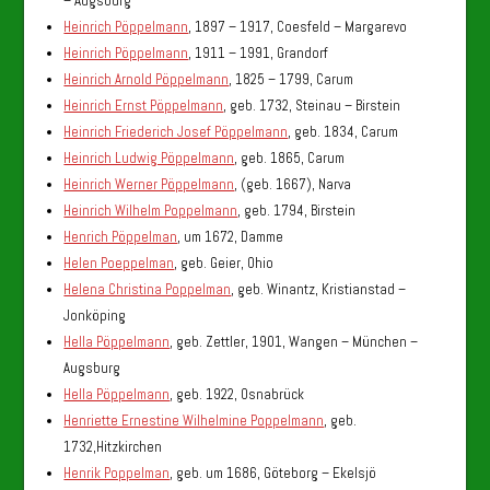
– Augsburg
Heinrich Pöppelmann
, 1897 – 1917, Coesfeld – Margarevo
Heinrich Pöppelmann
, 1911 – 1991, Grandorf
Heinrich Arnold Pöppelmann
, 1825 – 1799, Carum
Heinrich Ernst Pöppelmann
, geb. 1732, Steinau – Birstein
Heinrich Friederich Josef Pöppelmann
, geb. 1834, Carum
Heinrich Ludwig Pöppelmann
, geb. 1865, Carum
Heinrich Werner Pöppelmann
, (geb. 1667), Narva
Heinrich Wilhelm Poppelmann
, geb. 1794, Birstein
Henrich Pöppelman
, um 1672, Damme
Helen Poeppelman
, geb. Geier, Ohio
Helena Christina Poppelman
, geb. Winantz, Kristianstad –
Jonköping
Hella Pöppelmann
, geb. Zettler, 1901, Wangen – München –
Augsburg
Hella Pöppelmann
, geb. 1922, Osnabrück
Henriette Ernestine Wilhelmine Poppelmann
, geb.
1732,Hitzkirchen
Henrik Poppelman
, geb. um 1686, Göteborg – Ekelsjö