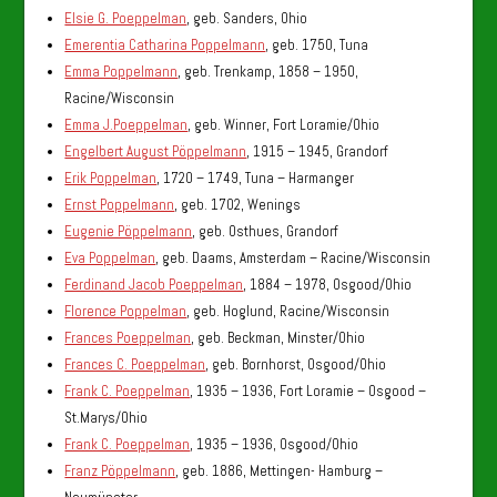
Elsie G. Poeppelman
, geb. Sanders, Ohio
Emerentia Catharina Poppelmann
, geb. 1750, Tuna
Emma Poppelmann
, geb. Trenkamp, 1858 – 1950,
Racine/Wisconsin
Emma J.Poeppelman
, geb. Winner, Fort Loramie/Ohio
Engelbert August Pöppelmann
, 1915 – 1945, Grandorf
Erik Poppelman
, 1720 – 1749, Tuna – Harmanger
Ernst Poppelmann
, geb. 1702, Wenings
Eugenie Pöppelmann
, geb. Osthues, Grandorf
Eva Poppelman
, geb. Daams, Amsterdam – Racine/Wisconsin
Ferdinand Jacob Poeppelman
, 1884 – 1978, Osgood/Ohio
Florence Poppelman
, geb. Hoglund, Racine/Wisconsin
Frances Poeppelman
, geb. Beckman, Minster/Ohio
Frances C. Poeppelman
, geb. Bornhorst, Osgood/Ohio
Frank C. Poeppelman
, 1935 – 1936, Fort Loramie – Osgood –
St.Marys/Ohio
Frank C. Poeppelman
, 1935 – 1936, Osgood/Ohio
Franz Pöppelmann
, geb. 1886, Mettingen- Hamburg –