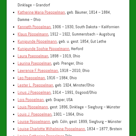
Dinklage – Grandorf
Katherine Maria Poeppelman
, geb. Bäumer, 1814 – 1884,
Damme – Ohio
Kenneth Poppelman
, 1906 – 1930, South Dakota – Kalifornien
Klaus Pöppelmann
, 1912 – 1922, Gummersbach – Augsburg
Kunigunde Pöppelmann
, geb. u. gest. 1854, Gut Lethe
Kunigunde Sophie Pöppelmann
, Herford
Laura Poeppelman
, 1898 – 1919, Ohio
Laurina Poeppelman
, geb. Prenger, Ohio
Lawrence F. Poeppelman
, 1918 – 2010, Ohio
Leo Poeppelman
, 1916 – 1984, Ohio
Lester L. Poeppelman
, geb. 1924, Minster/Ohio
Linus J.Poeppelman
, 1914 – 1991, Osgood/Ohio
Lois Poppelman
, geb. Draper, USA
Louis Pöppelmann
, gest. 1896, Dinklage – Siegburg – Münster
Louis J. Poeppelman
, 1901 – 1964, Ohio
Louise Pöppelmann
, geb. Cöln, gest. 1899, Siegburg – Münster
Louise Charlotte Wilhelmine Poppelmann
, 1834 – 1877, Birstein