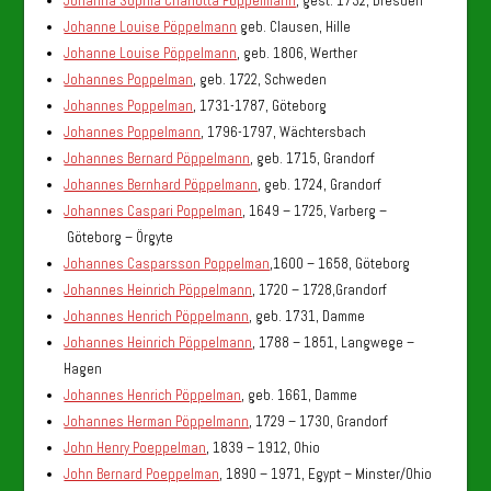
Johanna Sophia Charlotta Pöppelmann
, gest. 1732, Dresden
Johanne Louise Pöppelmann
geb. Clausen, Hille
Johanne Louise Pöppelmann
, geb. 1806, Werther
Johannes Poppelman
, geb. 1722, Schweden
Johannes Poppelman
, 1731-1787, Göteborg
Johannes Poppelmann
, 1796-1797, Wächtersbach
Johannes Bernard Pöppelmann
, geb. 1715, Grandorf
Johannes Bernhard Pöppelmann
, geb. 1724, Grandorf
Johannes Caspari Poppelman
, 1649 – 1725, Varberg –
Göteborg – Örgyte
Johannes Casparsson Poppelman
,1600 – 1658, Göteborg
Johannes Heinrich Pöppelmann
, 1720 – 1728,Grandorf
Johannes Henrich Pöppelmann
, geb. 1731, Damme
Johannes Heinrich Pöppelmann
, 1788 – 1851, Langwege –
Hagen
Johannes Henrich Pöppelman
, geb. 1661, Damme
Johannes Herman Pöppelmann
, 1729 – 1730, Grandorf
John Henry Poeppelman
, 1839 – 1912, Ohio
John Bernard Poeppelman
, 1890 – 1971, Egypt – Minster/Ohio