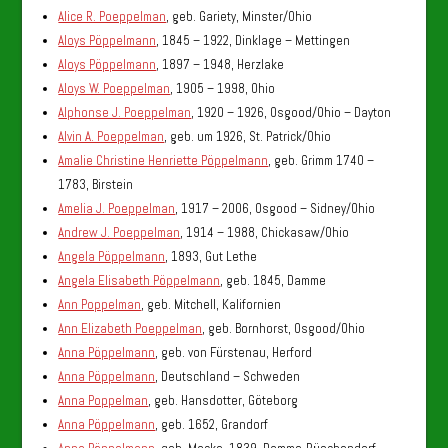
Alice R. Poeppelman
, geb. Gariety, Minster/Ohio
Aloys Pöppelmann
, 1845 – 1922, Dinklage – Mettingen
Aloys Pöppelmann
, 1897 – 1948, Herzlake
Aloys W. Poeppelman
, 1905 – 1998, Ohio
Alphonse J. Poeppelman
, 1920 – 1926, Osgood/Ohio – Dayton
Alvin A. Poeppelman
, geb. um 1926, St. Patrick/Ohio
Amalie Christine Henriette Pöppelmann
, geb. Grimm 1740 –
1783, Birstein
Amelia J. Poeppelman
, 1917 – 2006, Osgood – Sidney/Ohio
Andrew J. Poeppelman
, 1914 – 1988, Chickasaw/Ohio
Angela Pöppelmann
, 1893, Gut Lethe
Angela Elisabeth Pöppelmann
, geb. 1845, Damme
Ann Poppelman
, geb. Mitchell, Kalifornien
Ann Elizabeth Poeppelman
, geb. Bornhorst, Osgood/Ohio
Anna Pöppelmann
, geb. von Fürstenau, Herford
Anna Pöppelmann
, Deutschland – Schweden
Anna Poppelman
, geb. Hansdotter, Göteborg
Anna Pöppelmann
, geb. 1652, Grandorf