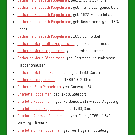
Catharina Elisabeth Poppelman
, geb. 1753, Stockholm
Catharina Elisabeth Poppelmann
, geb. Trumpf, Langenselbold
Catharina Elisabeth Pöppelmann
, geb. 1822, Fladderlohausen
Catharina Elisabeth Pöppelmann
, geb. Risselmann, gest. 1832,
Lohne
Catharina Elisabeth Pöppelmann
, 1830-31, Holdorf
Catharina Margarethe Pöppelmann
, geb. Stumpf, Dresden
Catharina Maria Pöppelmann
, geb. Osterhoff, Damme
Catharina Maria Pöppelmann
, geb. Borgmann, Neuenkirchen –
Fladderlohausen
Catharina Mathilde Pöppelmann
, geb. 1880, Carum
Catherine Poeppelman
, geb. 1889-1892, Ohio
Catherine Sara Poppelman
, geb. Conway, USA
Charlotta Poppelman
, geb. 1758, Göteborg
Charlotte Pöppelmann
, geb. Holderied 1919 – 2008, Augsburg
Charlotte Luise Poppelmann
, geb. 1783, Sprendlingen
Charlotte Rebekka Pöppelmann
, geb. Floret, 1765 – 1840,
Marburg – Birstein
Charlotte Ulrike Poppelman
, geb. von Flygarell, Göteborg –