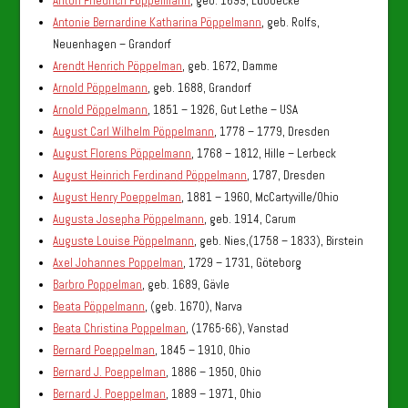
Anton Friedrich Pöppelmann
, geb. 1699, Lübbecke
Antonie Bernardine Katharina Pöppelmann
, geb. Rolfs,
Neuenhagen – Grandorf
Arendt Henrich Pöppelman
, geb. 1672, Damme
Arnold Pöppelmann
, geb. 1688, Grandorf
Arnold Pöppelmann
, 1851 – 1926, Gut Lethe – USA
August Carl Wilhelm Pöppelmann
, 1778 – 1779, Dresden
August Florens Pöppelmann
, 1768 – 1812, Hille – Lerbeck
August Heinrich Ferdinand Pöppelmann
, 1787, Dresden
August Henry Poeppelman
, 1881 – 1960, McCartyville/Ohio
Augusta Josepha Pöppelmann
, geb. 1914, Carum
Auguste Louise Pöppelmann
, geb. Nies,(1758 – 1833), Birstein
Axel Johannes Poppelman
, 1729 – 1731, Göteborg
Barbro Poppelman
, geb. 1689, Gävle
Beata Pöppelmann
, (geb. 1670), Narva
Beata Christina Poppelman
, (1765-66), Vanstad
Bernard Poeppelman
, 1845 – 1910, Ohio
Bernard J. Poeppelman
, 1886 – 1950, Ohio
Bernard J. Poeppelman
, 1889 – 1971, Ohio