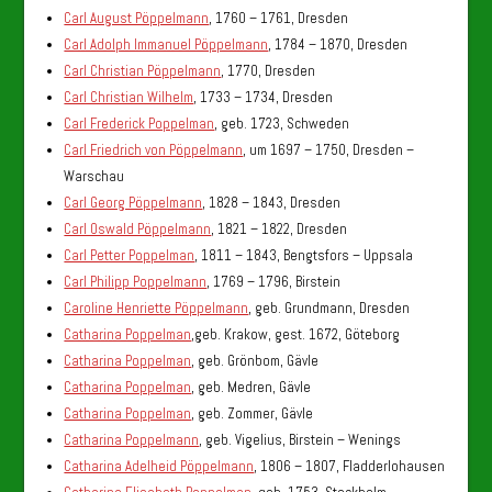
Carl August Pöppelmann
, 1760 – 1761, Dresden
Carl Adolph Immanuel Pöppelmann
, 1784 – 1870, Dresden
Carl Christian Pöppelmann
, 1770, Dresden
Carl Christian Wilhelm
, 1733 – 1734, Dresden
Carl Frederick Poppelman
, geb. 1723, Schweden
Carl Friedrich von Pöppelmann
, um 1697 – 1750, Dresden –
Warschau
Carl Georg Pöppelmann
, 1828 – 1843, Dresden
Carl Oswald Pöppelmann
, 1821 – 1822, Dresden
Carl Petter Poppelman
, 1811 – 1843, Bengtsfors – Uppsala
Carl Philipp Poppelmann
, 1769 – 1796, Birstein
Caroline Henriette Pöppelmann
, geb. Grundmann, Dresden
Catharina Poppelman
,geb. Krakow, gest. 1672, Göteborg
Catharina Poppelman
, geb. Grönbom, Gävle
Catharina Poppelman
, geb. Medren, Gävle
Catharina Poppelman
, geb. Zommer, Gävle
Catharina Poppelmann
, geb. Vigelius, Birstein – Wenings
Catharina Adelheid Pöppelmann
, 1806 – 1807, Fladderlohausen