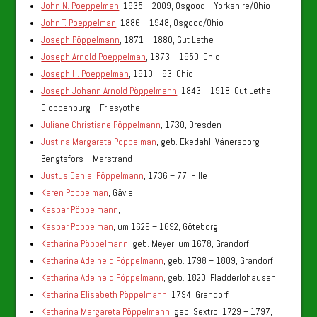
John N. Poeppelman
, 1935 – 2009, Osgood – Yorkshire/Ohio
John T. Poeppelman
, 1886 – 1948, Osgood/Ohio
Joseph Pöppelmann
, 1871 – 1880, Gut Lethe
Joseph Arnold Poeppelman
, 1873 – 1950, Ohio
Joseph H. Poeppelman
, 1910 – 93, Ohio
Joseph Johann Arnold Pöppelmann
, 1843 – 1918, Gut Lethe-
Cloppenburg – Friesyothe
Juliane Christiane Pöppelmann
, 1730, Dresden
Justina Margareta Poppelman
, geb. Ekedahl, Vänersborg –
Bengtsfors – Marstrand
Justus Daniel Pöppelmann
, 1736 – 77, Hille
Karen Poppelman
, Gävle
Kaspar Pöppelmann
,
Kaspar Poppelman
, um 1629 – 1692, Göteborg
Katharina Pöppelmann
, geb. Meyer, um 1678, Grandorf
Katharina Adelheid Pöppelmann
, geb. 1798 – 1809, Grandorf
Katharina Adelheid Pöppelmann
, geb. 1820, Fladderlohausen
Katharina Elisabeth Pöppelmann
, 1794, Grandorf
Katharina Margareta Pöppelmann
, geb. Sextro, 1729 – 1797,