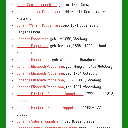
Johan Samuel Poppelman
, geb. um 1679, Schweden
Johann Thomas Pöppelmann
, 1692 – 1743, Kirchbracht –
Hitzkirchen
Johann Wilhelm Poppelmann
, geb. 1671 Gudensberg –
Langenselbold
Johanna Poppelman
, geb. um 1656, Göteborg
Johanna Poppelman
, geb. Tewinkle, 1858 – 1909, Holland –
South Dakota
Johanna Pöppelmann
, geb. Wördemann, Osnabrück
Johanna Elisabeth Poppelman
, geb. Margraff, 1708, Göteborg
Johanna Elisabeth Poppelman
, geb. 1734, Göteborg
Johanna Elisabeth Poppelman
, 1762 – 1801, Göteborg
Johanna Elisabeth Poppelman
, geb. 1801, Vänersborg
Johanna Friederike Christiane Pöppelmann
, 1772 – nach 1813,
Dresden
Johanna Friederike Eleonore Pöppelmann
, 1769 – 1771,
Dresden
Johanna Salome Pöppelmann
, geb. Busse, Dresden