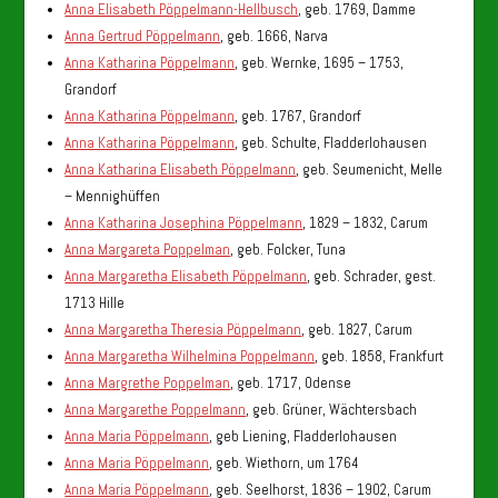
Anna Elisabeth Pöppelmann-Hellbusch
, geb. 1769, Damme
Anna Gertrud Pöppelmann
, geb. 1666, Narva
Anna Katharina Pöppelmann
, geb. Wernke, 1695 – 1753,
Grandorf
Anna Katharina Pöppelmann
, geb. 1767, Grandorf
Anna Katharina Pöppelmann
, geb. Schulte, Fladderlohausen
Anna Katharina Elisabeth Pöppelmann
, geb. Seumenicht, Melle
– Mennighüffen
Anna Katharina Josephina Pöppelmann
, 1829 – 1832, Carum
Anna Margareta Poppelman
, geb. Folcker, Tuna
Anna Margaretha Elisabeth Pöppelmann
, geb. Schrader, gest.
1713 Hille
Anna Margaretha Theresia Pöppelmann
, geb. 1827, Carum
Anna Margaretha Wilhelmina Poppelmann
, geb. 1858, Frankfurt
Anna Margrethe Poppelman
, geb. 1717, Odense
Anna Margarethe Poppelmann
, geb. Grüner, Wächtersbach
Anna Maria Pöppelmann
, geb Liening, Fladderlohausen
Anna Maria Pöppelmann
, geb. Wiethorn, um 1764
Anna Maria Pöppelmann
, geb. Seelhorst, 1836 – 1902, Carum