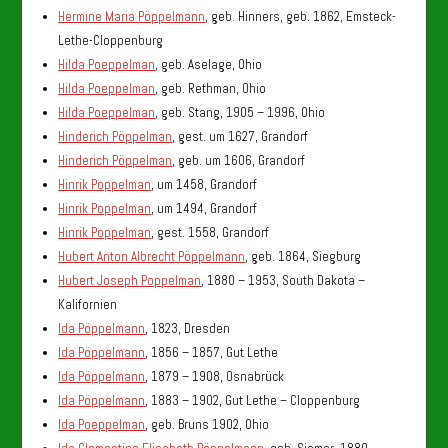
Hermine Maria Pöppelmann
, geb. Hinners, geb. 1862, Emsteck-
Lethe-Cloppenburg
Hilda Poeppelman
, geb. Aselage, Ohio
Hilda Poeppelman
, geb. Rethman, Ohio
Hilda Poeppelman
, geb. Stang, 1905 – 1996, Ohio
Hinderich Pöppelman
, gest. um 1627, Grandorf
Hinderich Pöppelman
, geb. um 1606, Grandorf
Hinrik Poppelman
, um 1458, Grandorf
Hinrik Poppelman
, um 1494, Grandorf
Hinrik Poppelman
, gest. 1558, Grandorf
Hubert Anton Albrecht Pöppelmann
, geb. 1864, Siegburg
Hubert Joseph Poppelman
, 1880 – 1953, South Dakota –
Kalifornien
Ida Pöppelmann
, 1823, Dresden
Ida Pöppelmann
, 1856 – 1857, Gut Lethe
Ida Pöppelmann
, 1879 – 1908, Osnabrück
Ida Pöppelmann
, 1883 – 1902, Gut Lethe – Cloppenburg
Ida Poeppelman
, geb. Bruns 1902, Ohio