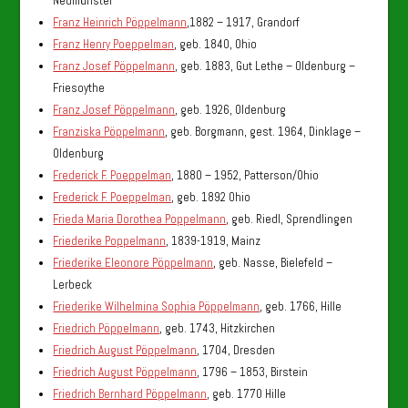
Neumünster
Franz Heinrich Pöppelmann
,1882 – 1917, Grandorf
Franz Henry Poeppelman
, geb. 1840, Ohio
Franz Josef Pöppelmann
, geb. 1883, Gut Lethe – Oldenburg –
Friesoythe
Franz Josef Pöppelmann
, geb. 1926, Oldenburg
Franziska Pöppelmann
, geb. Borgmann, gest. 1964, Dinklage –
Oldenburg
Frederick F. Poeppelman
, 1880 – 1952, Patterson/Ohio
Frederick F. Poeppelman
, geb. 1892 Ohio
Frieda Maria Dorothea Poppelmann
, geb. Riedl, Sprendlingen
Friederike Poppelmann
, 1839-1919, Mainz
Friederike Eleonore Pöppelmann
, geb. Nasse, Bielefeld –
Lerbeck
Friederike Wilhelmina Sophia Pöppelmann
, geb. 1766, Hille
Friedrich Pöppelmann
, geb. 1743, Hitzkirchen
Friedrich August Pöppelmann
, 1704, Dresden
Friedrich August Pöppelmann
, 1796 – 1853, Birstein
Friedrich Bernhard Pöppelmann
, geb. 1770 Hille