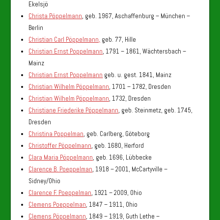
Ekelsjö
Christa Pöppelmann
, geb. 1967, Aschaffenburg – München –
Berlin
Christian Carl Pöppelmann,
geb. 77, Hille
Christian Ernst Poppelmann
, 1791 – 1861, Wächtersbach –
Mainz
Christian Ernst Poppelmann
geb. u. gest. 1841, Mainz
Christian Wilhelm Pöppelmann
, 1701 – 1782, Dresden
Christian Wilhelm Pöppelmann
, 1732, Dresden
Christiane Friederike Pöppelmann
, geb. Steinmetz, geb. 1745,
Dresden
Christina Poppelman
, geb. Carlberg, Göteborg
Christoffer Pöppelmann
, geb. 1680, Herford
Clara Maria Pöppelmann
, geb. 1696, Lübbecke
Clarence B. Poeppelman
, 1918 – 2001, McCartyville –
Sidney/Ohio
Clarence F. Poeppelman
, 1921 – 2009, Ohio
Clemens Poeppelman
, 1847 – 1911, Ohio
Clemens Pöppelmann
, 1849 – 1919, Guth Lethe –