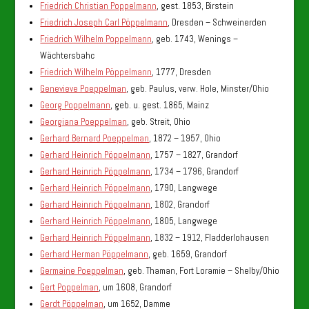
Friedrich Christian Poppelmann
, gest. 1853, Birstein
Friedrich Joseph Carl Pöppelmann
, Dresden – Schweinerden
Friedrich Wilhelm Poppelmann
, geb. 1743, Wenings –
Wächtersbahc
Friedrich Wilhelm Pöppelmann
, 1777, Dresden
Genevieve Poeppelman
, geb. Paulus, verw. Hole, Minster/Ohio
Georg Poppelmann
, geb. u. gest. 1865, Mainz
Georgiana Poeppelman
, geb. Streit, Ohio
Gerhard Bernard Poeppelman
, 1872 – 1957, Ohio
Gerhard Heinrich Pöppelmann
, 1757 – 1827, Grandorf
Gerhard Heinrich Pöppelmann
, 1734 – 1796, Grandorf
Gerhard Heinrich Pöppelmann
, 1790, Langwege
Gerhard Heinrich Pöppelmann
, 1802, Grandorf
Gerhard Heinrich Pöppelmann
, 1805, Langwege
Gerhard Heinrich Pöppelmann
, 1832 – 1912, Fladderlohausen
Gerhard Herman Pöppelmann
, geb. 1659, Grandorf
Germaine Poeppelman
, geb. Thaman, Fort Loramie – Shelby/Ohio
Gert Poppelman
, um 1608, Grandorf
Gerdt Pöppelman
, um 1652, Damme