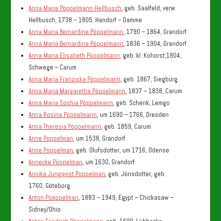
Anna Maria Pöppelmann-Hellbusch
, geb. Saalfeld, verw.
Hellbusch, 1738 – 1805, Handorf – Damme
Anna Maria Bernardine Pöppelmann
, 1790 – 1864, Grandorf
Anna Maria Bernardine Pöppelmann
, 1836 – 1904, Grandorf
Anna Maria Elisabeth Pöppelmann,
geb. kl. Kohorst,1804,
Schwege – Carum
Anna Maria Franziska Pöppelmann
, geb. 1867, Siegburg
Anna Maria Margaretha Pöppelmann
, 1837 – 1838, Carum
Anna Maria Sophia Pöppelmann
, geb. Schenk, Lemgo
Anna Rosina Pöppelmann
, um 1690 – 1766, Dresden
Anna Theresia Pöppelmann
, geb. 1859, Carum
Anne Poppelman
, um 1538, Grandorf
Anne Poppelman
, geb. Olufsdotter, um 1716, Odense
Annecke Pöppelman
, um 1630, Grandorf
Annika Jungqvist Poppelman
, geb. Jönsdotter, geb.
1760, Göteborg
Anton Poeppelman
, 1883 – 1949, Egypt – Chickasaw –
Sidney/Ohio