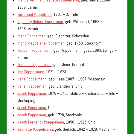
Ida Clementine Elisabeth Pöppelmann
, geb. Siemer, 1880 –
1959, Carum
Immanuel Poppelman
, 1731 – 32, Tölö
Ingeborg Helena Poppelman
, geb. Willschött, 1663 –
1698, Malmö
Ingrid Poppelman
, geb. Olsdotter, Schweden
Ingrid Magdalena Poppelman
, geb. 1753, Stockholm
Ilsabein Pöppelmann
, geb. Wippermann, gest. 1663, Lemgo –
Herford
Ilsabein Pöppelmann
, geb. Meier, Herford
Ilse Pöppelmann
, 1921 – 1923
Irene Poppelmann
, geb. Haas 1887 – 1987, Wisconsin
Irene Poeppelman
, geb. Brandewie, Ohio
Jacob Poppelman
, 1678 – 1736, Malmö – Kristianstad – Tölo –
Jonköping
Jacob Poppelman
, Tölö
Jacob Poppelman
, geb. 1728, Stockholm
Jacob Frederick Poeppelman
, 1850 – 1915, Ohio
Jeanette Pöppelmann
, geb. Gerlach, 1842 – 1929, Mecheln –