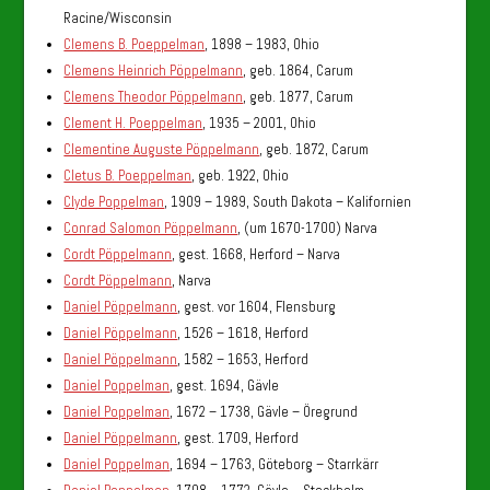
Racine/Wisconsin
Clemens B. Poeppelman
, 1898 – 1983, Ohio
Clemens Heinrich Pöppelmann
, geb. 1864, Carum
Clemens Theodor Pöppelmann
, geb. 1877, Carum
Clement H. Poeppelman
, 1935 – 2001, Ohio
Clementine Auguste Pöppelmann
, geb. 1872, Carum
Cletus B. Poeppelman
, geb. 1922, Ohio
Clyde Poppelman
, 1909 – 1989, South Dakota – Kalifornien
Conrad Salomon Pöppelmann
, (um 1670-1700) Narva
Cordt Pöppelmann
, gest. 1668, Herford – Narva
Cordt Pöppelmann
, Narva
Daniel Pöppelmann
, gest. vor 1604, Flensburg
Daniel Pöppelmann
, 1526 – 1618, Herford
Daniel Pöppelmann
, 1582 – 1653, Herford
Daniel Poppelman
, gest. 1694, Gävle
Daniel Poppelman
, 1672 – 1738, Gävle – Öregrund
Daniel Pöppelmann
, gest. 1709, Herford
Daniel Poppelman
, 1694 – 1763, Göteborg – Starrkärr