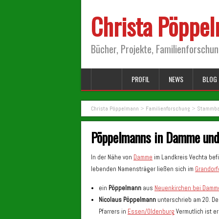
Christa Pöppe
Bücher, Projekte, Familienforschu
PROFIL
NEWS
BLOG 
Christa Pöppelmann
>
Familienforschung
>
Stammba
Pöppelmanns in Damme un
In der Nähe von
Damme
im Landkreis Vechta befin
lebenden Namensträger ließen sich im
Grandor
ein
Pöppelmann
aus
Neuenkirchen bei Damm
Nicolaus Pöppelmann
unterschrieb am 20. De
Pfarrers in
Essen/Oldenburg
Vermutlich ist e