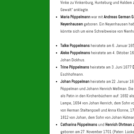
Vinke zu Vinkenburg, Hunteburg und Haldem
Gewalt“ anklagte.
Maria Pöppelmann
war mit
Andreas German Ga
Neyenhausen
geboren. Ein Neyenhausen habe
könnte sich um eine Schreibweise von Nie
Talke Poppelmans
heiratete am 6. Januar 1
Aleke Poppelmans
heiratete am 4. Oktober 1
Johan Dickhus.
Trine Pöppelmans
heiratete am 3. Juni 1677
Eschhofmann.
Johan Poppelman
heiratete am 22. Januar 1
Pöppelman und Johann Henrich Meßman. Die b
als Patin in den Kirchenbüchern auf: 1692 als
Lampe, 1694 von Johan Henrich, dem Sohn v
von Herman Steltenpoell und Anna Klonne, 
1812 von Johan, dem Sohn von Johan Hütman
Catharina Pöppelmans
und
Henrich Ohrtman
geboren am 27. November 1701 (Paten: Lücke 