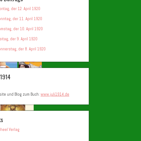
ntag, der 12. April 1920
nntag, der 11. April 1920
mstag, der 10. April 1920
eitag, der 9. April 1920
nnerstag, der 8. April 1920
i 1914
ite und Blog zum Buch:
www.juli1914.de
ks
heel Verlag