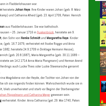
mann in Fladderlohausen war.
nn
heiratete
Johan Heye
. Ihre Kinder waren Johan (geb. 8. März
mp) und Catharina Alheid (geb. 23. April 1709, Paten: Henrich
lman
aus Fladderlohausen. Sie war katholisch.
hausen – 25. Januar 1716 in
Quakenbrück
, heiratete am 9.
t
, den Sohn von
Hemke Schmidt
und
Margaretha Haye
. Kinder:
e, (geb. 16.7.1679, verheiratet mit Ilsabe Rogge und Anna
ar 1682, heiratete 24.9.1709 in Dinklage Hermann Hesse),
nrich (geb. 20.8.1687), Maria Margaretha (geb. 30.11.1689 –
heiratete am 14.2.1714 Anna Maria Plangmann) und Herman Arend
allerdings auch Lucke Thies oder Lucke Steemarsche genannt
.
rina Magdalena von der Heyde, der Tochter von Johan von der
e ich sie nirgends finden können. Wahrscheinlich wurde sie in
t, blieb unverheiratet und starb vor Beginn der Sterberegister
ohan Pöppelmann und Catharina Meyer
gewesen sein.
g
verheiratet. Kinder: Anna Catharina (get. 29. Mai 1740, Paten: