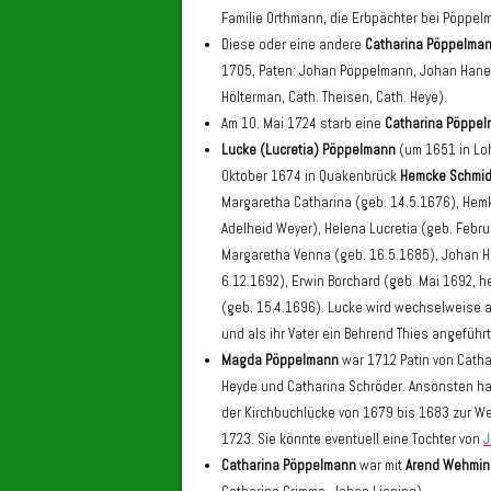
Familie Orthmann, die Erbpächter bei Pöppel
Diese oder eine andere
Catharina Pöppelma
1705, Paten: Johan Pöppelmann, Johan Haneka
Hölterman, Cath. Theisen, Cath. Heye).
Am 10. Mai 1724 starb eine
Catharina Pöppe
Lucke (Lucretia) Pöppelmann
(um 1651 in Lo
Oktober 1674 in Quakenbrück
Hemcke Schmid
Margaretha Catharina (geb. 14.5.1676), Hemk
Adelheid Weyer), Helena Lucretia (geb. Febru
Margaretha Venna (geb. 16.5.1685), Johan He
6.12.1692), Erwin Borchard (geb. Mai 1692, 
(geb. 15.4.1696). Lucke wird wechselweise 
und als ihr Vater ein Behrend Thies angeführt
Magda Pöppelmann
war 1712 Patin von Catha
Heyde und Catharina Schröder. Ansonsten hab
der Kirchbuchlücke von 1679 bis 1683 zur Wel
1723. Sie könnte eventuell eine Tochter von
J
Catharina Pöppelmann
war mit
Arend Wehmin