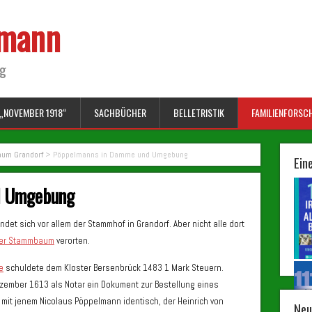
lmann
ng
„NOVEMBER 1918“
SACHBÜCHER
BELLETRISTIK
FAMILIENFORSC
um Grandorf
>
Pöppelmanns in Damme und Umgebung
Ein
d Umgebung
det sich vor allem der Stammhof in Grandorf. Aber nicht alle dort
fer Stammbaum
verorten.
e
schuldete dem Kloster Bersenbrück 1483 1 Mark Steuern.
zember 1613 als Notar ein Dokument zur Bestellung eines
r mit jenem Nicolaus Pöppelmann identisch, der Heinrich von
Neu