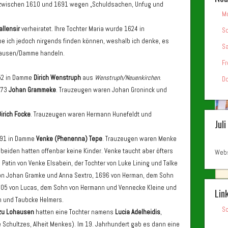
 zwischen 1610 und 1691 wegen „Schuldsachen, Unfug und
Mo
llensir
verheiratet. Ihre Tochter Maria wurde 1624 in
So
 ich jedoch nirgends finden können, weshalb ich denke, es
Sa
nhausen/Damme handeln.
Fr
652 in Damme
Dirich Wenstruph
aus
Wenstruph/Neuenkirchen
.
Do
673
Johan Grammeke
. Trauzeugen waren Johan Groninck und
Dirich Focke
. Trauzeugen waren Hermann Hunefeldt und
Jul
691 in Damme
Venke (Phenenna) Tepe
. Trauzeugen waren Menke
eiden hatten offenbar keine Kinder. Venke taucht aber öfters
Webs
 Patin von Venke Elsabein, der Tochter von Luke Lining und Talke
on Johan Gramke und Anna Sextro, 1696 von Herman, dem Sohn
1705 von Lucas, dem Sohn von Hermann und Vennecke Kleine und
Lin
 und Taubcke Helmers.
Sc
 zu Lohausen
hatten eine Tochter namens
Lucia Adelheidis
,
Schultzes, Alheit Menkes). Im 19. Jahrhundert gab es dann eine