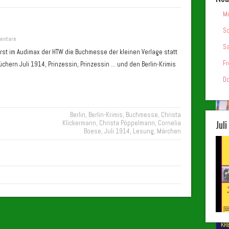
Mo
So
entare
Sa
orst im Audimax der HTW die Buchmesse der kleinen Verlage statt
Fr
chern Juli 1914, Prinzessin, Prinzessin … und den Berlin-Krimis
Do
Berlin
,
Berlin-Krimis
,
Buchmesse
,
Christa
Jul
Klickermann
,
Christa Pöppelmann
,
Cornelia
Boese
,
Juli 1914
,
Lesung
,
Märchen