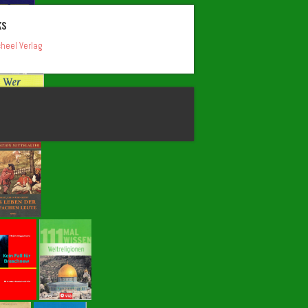
ks
heel Verlag