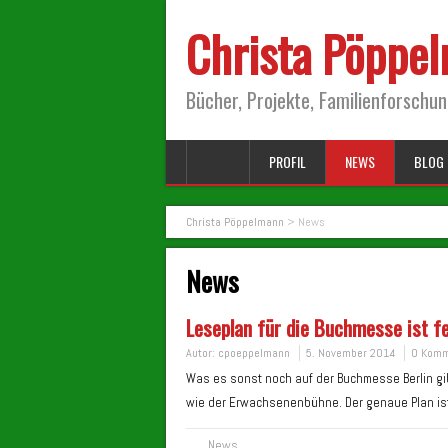
Christa Pöppe
Bücher, Projekte, Familienforschu
PROFIL
NEWS
BLOG 
Christa Pöppelmann
>
News
News
Leseplan für die Buchmesse ist fe
Autor:
cpoeppelmann
5. November 2014
0 Komm
Was es sonst noch auf der Buchmesse Berlin gi
wie der Erwachsenenbühne. Der genaue Plan is
News