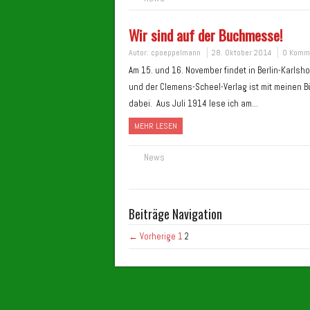
Wir sind auf der Buchmesse!
Autor:
cpoeppelmann
28. Oktober 2014
0 Komm
Am 15. und 16. November findet in Berlin-Karlsh
und der Clemens-Scheel-Verlag ist mit meinen Bü
dabei. Aus Juli 1914 lese ich am…
MEHR LESEN
News
Beiträge Navigation
← Vorherige
1
2