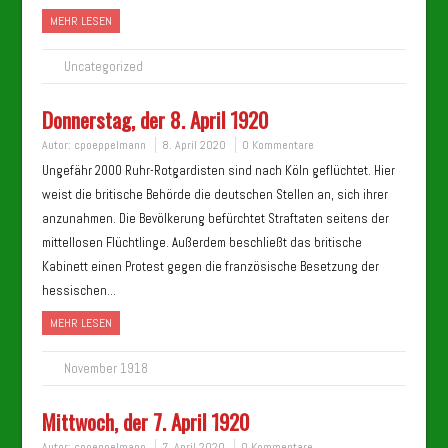
MEHR LESEN
Uncategorized
Donnerstag, der 8. April 1920
Autor:
cpoeppelmann
8. April 2020
0 Kommentare
Ungefähr 2000 Ruhr-Rotgardisten sind nach Köln geflüchtet. Hier
weist die britische Behörde die deutschen Stellen an, sich ihrer
anzunahmen. Die Bevölkerung befürchtet Straftaten seitens der
mittellosen Flüchtlinge. Außerdem beschließt das britische
Kabinett einen Protest gegen die französische Besetzung der
hessischen…
MEHR LESEN
November 1918
Mittwoch, der 7. April 1920
Autor:
cpoeppelmann
7. April 2020
0 Kommentare