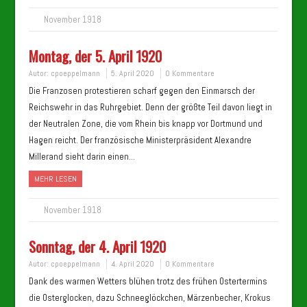
November 1918
Montag, der 5. April 1920
Autor:
cpoeppelmann
5. April 2020
0 Kommentare
Die Franzosen protestieren scharf gegen den Einmarsch der
Reichswehr in das Ruhrgebiet. Denn der größte Teil davon liegt in
der Neutralen Zone, die vom Rhein bis knapp vor Dortmund und
Hagen reicht. Der französische Ministerpräsident Alexandre
Millerand sieht darin einen…
MEHR LESEN
November 1918
Sonntag, der 4. April 1920
Autor:
cpoeppelmann
4. April 2020
0 Kommentare
Dank des warmen Wetters blühen trotz des frühen Ostertermins
die Osterglocken, dazu Schneeglöckchen, Märzenbecher, Krokus