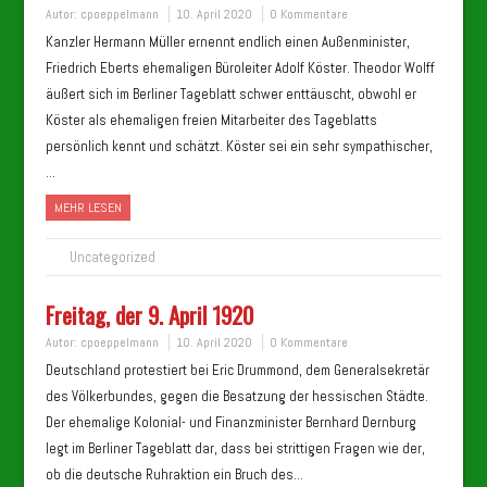
Autor:
cpoeppelmann
10. April 2020
0 Kommentare
Kanzler Hermann Müller ernennt endlich einen Außenminister,
Friedrich Eberts ehemaligen Büroleiter Adolf Köster. Theodor Wolff
äußert sich im Berliner Tageblatt schwer enttäuscht, obwohl er
Köster als ehemaligen freien Mitarbeiter des Tageblatts
persönlich kennt und schätzt. Köster sei ein sehr sympathischer,
…
MEHR LESEN
Uncategorized
Freitag, der 9. April 1920
Autor:
cpoeppelmann
10. April 2020
0 Kommentare
Deutschland protestiert bei Eric Drummond, dem Generalsekretär
des Völkerbundes, gegen die Besatzung der hessischen Städte.
Der ehemalige Kolonial- und Finanzminister Bernhard Dernburg
legt im Berliner Tageblatt dar, dass bei strittigen Fragen wie der,
ob die deutsche Ruhraktion ein Bruch des…