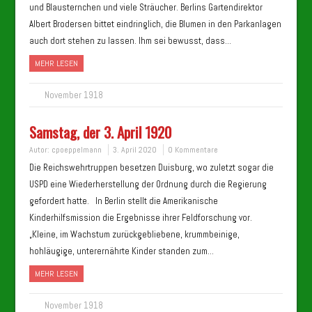
und Blausternchen und viele Sträucher. Berlins Gartendirektor
Albert Brodersen bittet eindringlich, die Blumen in den Parkanlagen
auch dort stehen zu lassen. Ihm sei bewusst, dass…
MEHR LESEN
November 1918
Samstag, der 3. April 1920
Autor:
cpoeppelmann
3. April 2020
0 Kommentare
Die Reichswehrtruppen besetzen Duisburg, wo zuletzt sogar die
USPD eine Wiederherstellung der Ordnung durch die Regierung
gefordert hatte. In Berlin stellt die Amerikanische
Kinderhilfsmission die Ergebnisse ihrer Feldforschung vor.
„Kleine, im Wachstum zurückgebliebene, krummbeinige,
hohläugige, unterernährte Kinder standen zum…
MEHR LESEN
November 1918