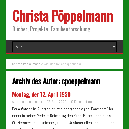
Christa Pöppelmann
Bücher, Projekte, Familienforschung
Christa Pöppelmann
>
Articles by: cpoeppelmann
Archiv des Autor:
cpoeppelmann
Montag, der 12. April 1920
Autor:
cpoeppelmann
12. April 2020
0 Kommentare
Der Aufstand im Ruhrgebiet ist niedergeschlagen. Kanzler Müller
nennt in seiner Rede im Reichstag den Kapp-Putsch, den er als
Offiziersrevolte, bezeichnet, als den Auslöser allen Übels und lobt,