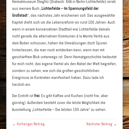
Heimatmuseum Steglitz (Drakestr. 64A in Berlin-Lichterfelde) vorab
aus meinem Buch „
Lichterfelde – Im Spannungsfeld der
Großstad
t“, das nächstes Jahr erscheinen soll. Das ausgewählte
Kapitel dreht sich um die Lebensreform vor rund 100 Jahren. Auch
wenn in einem konservativen Stadtteil wie Lichterfelde damals
nicht gerade die alternativen Kommunen á la Monte Verità aus
dem Boden schossen, haben die Umwälzungen doch Spuren
hinterlassen, die man noch entdecken kann, wenn man mit
geschärftem Blick unterwegs ist. Denn Heimatgeschichte bedeutet
für mich nicht, das eigene Viertel als den Nabel der Welt begreifen,
sondern zu sehen, wie sich die großen geschichtlichen
Ereignisse im Konkreten manifestiert haben. Dazu lade ich
herzlich ein.
Der Eintritt ist
frei
. Es gibt Kaffee und Kuchen (nicht frei, aber
günstig). Außerdem besteht zuvor die letzte Möglichkeit die
Ausstellung „Lichterfelde – Die letzten 150 Jahre“ zu sehen.
← Vorheriger Beitrag
Nächster Beitrag →