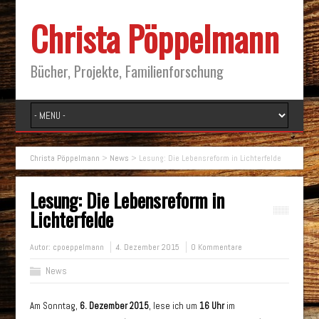
Christa Pöppelmann
Bücher, Projekte, Familienforschung
Christa Pöppelmann
>
News
>
Lesung: Die Lebensreform in Lichterfelde
Lesung: Die Lebensreform in
Lichterfelde
Autor:
cpoeppelmann
4. Dezember 2015
0 Kommentare
News
Am Sonntag,
6. Dezember 2015
, lese ich um
16 Uhr
im