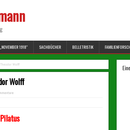
lmann
ng
„NOVEMBER 1918“
SACHBÜCHER
BELLETRISTIK
FAMILIENFORSC
Theodor Wolff
Ein
dor Wolff
mmentare
 Pilatus