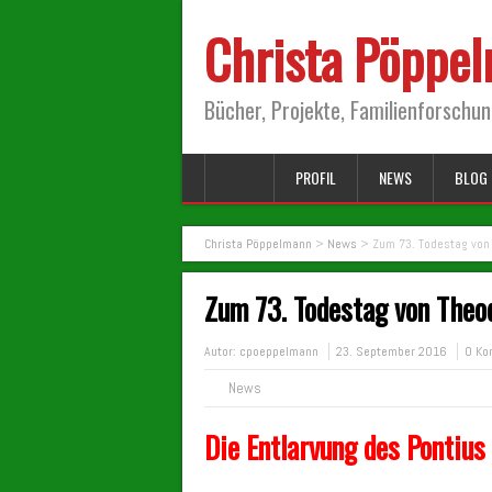
Christa Pöppe
Bücher, Projekte, Familienforschu
PROFIL
NEWS
BLOG 
Christa Pöppelmann
>
News
>
Zum 73. Todestag von 
Zum 73. Todestag von Theo
Autor:
cpoeppelmann
23. September 2016
0 Ko
News
Die Entlarvung des Pontius