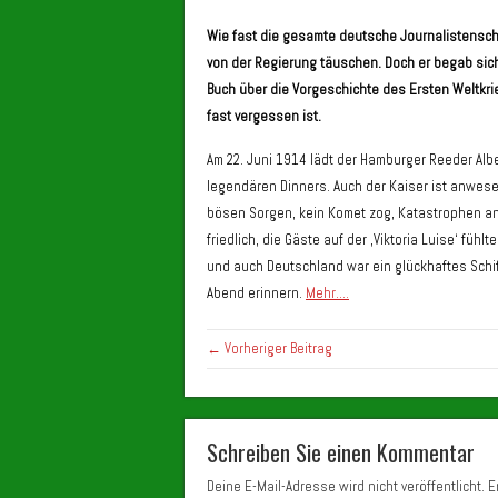
Wie fast die gesamte deutsche Journalistenscha
von der Regierung täuschen. Doch er begab si
Buch über die Vorgeschichte des Ersten Weltkr
fast vergessen ist.
Am 22. Juni 1914 lädt der Hamburger Reeder Albe
legendären Dinners. Auch der Kaiser ist anwesen
bösen Sorgen, kein Komet zog, Katastrophen an
friedlich, die Gäste auf der ‚Viktoria Luise‘ fü
und auch Deutschland war ein glückhaftes Schiff
Abend erinnern.
Mehr….
← Vorheriger Beitrag
Schreiben Sie einen Kommentar
Deine E-Mail-Adresse wird nicht veröffentlicht.
Er