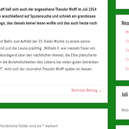
ft ließ sich auch der angesehene Theodor Wolff im Juli 1914
ch anschließend auf Spurensuche und schrieb ein grandioses
Neu
iegs, das damals keiner lesen wollte und das auch heute noch
Mo
So
rt Ballin zum Auftakt der 33. Kieler Woche zu einem seiner
d und die Laune prächtig. „Wilhelm II. war niemals freier von
Sa
kündigend über den nächtlichen Himmel, die Elbe plätscherte
Fr
hlten die Annehmlichkeiten des Lebens bei vielen guten Getränken
Do
“, wird sich der Journalist Theodor Wolff später an diesen
Nächster Beitrag →
Jul
Webs
forderliche Felder sind mit
*
markiert.