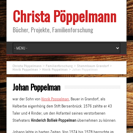
Christa Pöppelmann
Bücher, Projekte, Familienforschung
Christa Pöppelmann
>
Familienforschung
>
Stammbaum Grandorf
>
Hinrik Poppelman
>
Hinrik Poppelman
>
Johan Poppelman
Johan Poppelman
war der Sohn von
Hinrik Poppelman
, Bauer in Grandorf, als
Halberbe eigenhörig dem Stift Bersenbrück. 1576 zahlte er 43
Taler und 4 Rinder, um den Hofanteil seines verstorbenen
Stiefvaters
Hinderich Bolliek-Poppelman
übernehmen zu können.
Johann lebte in harten Zeiten. Von 1574 bis 1578 herrschte im