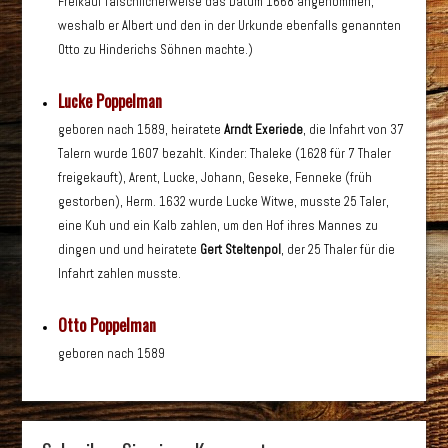
Freikauf fälschlicherweise das Datum 1668 angenommen,
weshalb er Albert und den in der Urkunde ebenfalls genannten
Otto zu Hinderichs Söhnen machte.)
Lucke Poppelman
geboren nach 1589, heiratete
Arndt Exeriede
, die Infahrt von 37
Talern wurde 1607 bezahlt. Kinder: Thaleke (1628 für 7 Thaler
freigekauft), Arent, Lucke, Johann, Geseke, Fenneke (früh
gestorben), Herm. 1632 wurde Lucke Witwe, musste 25 Taler,
eine Kuh und ein Kalb zahlen, um den Hof ihres Mannes zu
dingen und und heiratete
Gert Steltenpol
, der 25 Thaler für die
Infahrt zahlen musste.
Otto Poppelman
geboren nach 1589