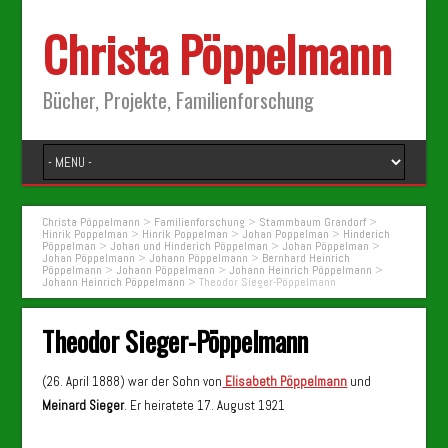
Christa Pöppelmann
Bücher, Projekte, Familienforschung
Christa Pöppelmann
>
Familienforschung
>
Stammbaum Grandorf
>
Hinrik Poppelman
>
Hinrik Poppelman
>
Johan Poppelman
>
Hinderich
Pöppelman
>
Johan und Hinderich Pöppelman
>
Johan Pöppelman
>
Johan Pöppelmann
>
Johann Pöppelmann
>
Bernhard Heinrich
Pöppelmann
>
Johann Pöppelmann
>
Johann Heinrich Pöppelmann
>
Johann Heinrich Pöppelmann
>
Theodor Sieger-Pöppelmann
Theodor Sieger-Pöppelmann
(26. April 1888) war der Sohn von
Elisabeth Pöppelmann
und
Meinard Sieger
. Er heiratete 17. August 1921