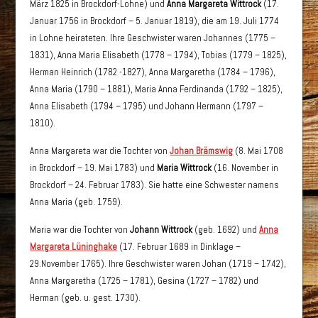
März 1825 in Brockdorf-Lohne) und
Anna Margareta Wittrock
(17.
Januar 1756 in Brockdorf – 5. Januar 1819), die am 19. Juli 1774
in Lohne heirateten. Ihre Geschwister waren Johannes (1775 –
1831), Anna Maria Elisabeth (1778 – 1794), Tobias (1779 – 1825),
Herman Heinrich (1782 -1827), Anna Margaretha (1784 – 1796),
Anna Maria (1790 – 1881), Maria Anna Ferdinanda (1792 – 1825),
Anna Elisabeth (1794 – 1795) und Johann Hermann (1797 –
1810).
Anna Margareta war die Tochter von
Johan Brämswig
(8. Mai 1708
in Brockdorf – 19. Mai 1783) und
Maria Wittrock
(16. November in
Brockdorf – 24. Februar 1783). Sie hatte eine Schwester namens
Anna Maria (geb. 1759).
Maria war die Tochter von
Johann Wittrock
(geb. 1692) und
Anna
Margareta Lüninghake
(17. Februar 1689 in Dinklage –
29.November 1765). Ihre Geschwister waren Johan (1719 – 1742),
Anna Margaretha (1725 – 1781), Gesina (1727 – 1782) und
Herman (geb. u. gest. 1730).