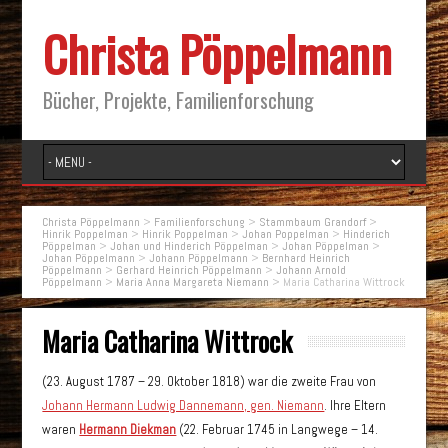
Christa Pöppelmann
Bücher, Projekte, Familienforschung
Christa Pöppelmann
>
Familienforschung
>
Stammbaum Grandorf
>
Hinrik Poppelman
>
Hinrik Poppelman
>
Johan Poppelman
>
Hinderich
Pöppelman
>
Johan und Hinderich Pöppelman
>
Johan Pöppelman
>
Johan Pöppelmann
>
Johann Pöppelmann
>
Bernhard Heinrich
Pöppelmann
>
Gerhard Heinrich Pöppelmann
>
Johann Arnold
Pöppelmann
>
Maria Anna Margareta Niemann
>
Maria Catharina Wittrock
Maria Catharina Wittrock
(23. August 1787 – 29. Oktober 1818) war die zweite Frau von
Johann Hermann Ludwig Dannemann, gen. Niemann
. Ihre Eltern
waren
Hermann Diekman
(22. Februar 1745 in Langwege – 14.