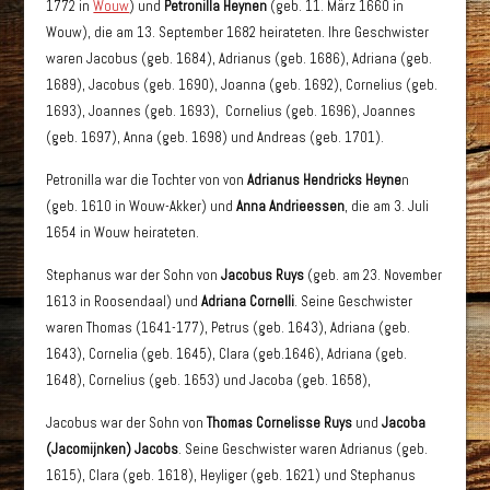
1772 in
Wouw
) und
Petronilla Heynen
(geb. 11. März 1660 in
Wouw), die am 13. September 1682 heirateten. Ihre Geschwister
waren Jacobus (geb. 1684), Adrianus (geb. 1686), Adriana (geb.
1689), Jacobus (geb. 1690), Joanna (geb. 1692), Cornelius (geb.
1693), Joannes (geb. 1693), Cornelius (geb. 1696), Joannes
(geb. 1697), Anna (geb. 1698) und Andreas (geb. 1701).
Petronilla war die Tochter von von
Adrianus Hendricks Heyne
n
(geb. 1610 in Wouw-Akker) und
Anna Andrieessen
, die am 3. Juli
1654 in Wouw heirateten.
Stephanus war der Sohn von
Jacobus Ruys
(geb. am 23. November
1613 in Roosendaal) und
Adriana Cornelli
. Seine Geschwister
waren Thomas (1641-177), Petrus (geb. 1643), Adriana (geb.
1643), Cornelia (geb. 1645), Clara (geb.1646), Adriana (geb.
1648), Cornelius (geb. 1653) und Jacoba (geb. 1658),
Jacobus war der Sohn von
Thomas Cornelisse Ruys
und
Jacoba
(Jacomijnken) Jacobs
. Seine Geschwister waren Adrianus (geb.
1615), Clara (geb. 1618), Heyliger (geb. 1621) und Stephanus