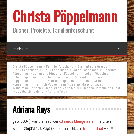
Christa Pöppelmann
Bücher, Projekte, Familienforschung
Christa Pöppelmann
>
Familienforschung
>
Stammbaum Grandorf
>
Hinrik Poppelman
>
Hinrik Poppelman
>
Johan Poppelman
>
Hinderich
Pöppelman
>
Johan und Hinderich Pöppelman
>
Johan Pöppelman
>
Johan Pöppelmann
>
Johann Pöppelmann
>
Bernhard Heinrich
Pöppelmann
>
Gerhard Heinrich Pöppelmann
>
Johann Arnold
Pöppelmann
>
Heinrich Pöppelmann
>
Jeanne Marie Elisabeth
Wilhelmine Gerlach
>
Jacqueline Marie Melis
>
Joanna Cornelia de Groof
>
Jacoba Mangeleirs
>
Adriana Ruys
Adriana Ruys
geb. 1694) war die Frau von
Adrianus Mangelaers
. Ihre Eltern
waren
Stephanus Ruys
(4. Oktober 1655 in
Roosendaal
– 4. Mai