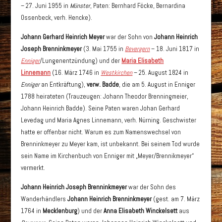
– 27. Juni 1955 in
Münster
, Paten: Bernhard Föcke, Bernardina
Ossenbeck, verh. Hencke).
Johann Gerhard Heinrich Meyer
war der Sohn von
Johann Heinrich
Joseph Brenninkmeyer
(3. Mai 1755 in
Bevergern
– 18. Juni 1817 in
Enniger
/Lungenentzündung) und der
Maria Elisabeth
Linnemann
(16. März 1746 in
Westkirchen
– 25. August 1824 in
Enniger
an Entkräftung),
verw. Badde
, die am 5. August in Enniger
1788 heirateten (Trauzeugen: Johann Theodor Brenningmeier,
Johann Heinrich Badde). Seine Paten waren Johan Gerhard
Levedag und Maria Agnes Linnemann, verh. Nürning. Geschwister
hatte er offenbar nicht. Warum es zum Namenswechsel von
Brenninkmeyer zu Meyer kam, ist unbekannt. Bei seinem Tod wurde
sein Name im Kirchenbuch von Enniger mit „Meyer/Brennikmeyer“
vermerkt.
Johann Heinrich Joseph Brenninkmeyer
war der Sohn des
Wanderhändlers
Johann Heinrich Brenninkmeyer
(gest. am 7. März
1764 in
Mecklenburg
) und der
Anna Elisabeth Winckelsett
aus