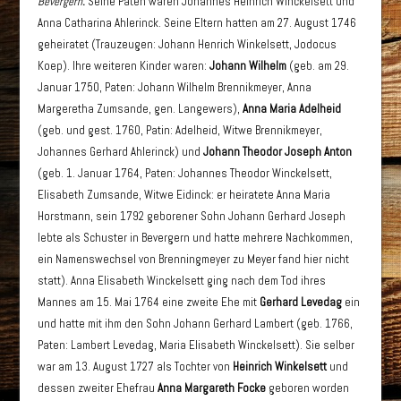
Bevergern
.
Seine Paten waren Johannes Heinrich Winckelsett und
Anna Catharina Ahlerinck. Seine Eltern hatten am 27. August 1746
geheiratet (Trauzeugen: Johann Henrich Winkelsett, Jodocus
Koep). Ihre weiteren Kinder waren:
Johann Wilhelm
(geb. am 29.
Januar 1750, Paten: Johann Wilhelm Brennikmeyer, Anna
Margeretha Zumsande, gen. Langewers),
Anna Maria Adelheid
(geb. und gest. 1760, Patin: Adelheid, Witwe Brennikmeyer,
Johannes Gerhard Ahlerinck) und
Johann Theodor Joseph Anton
(geb. 1. Januar 1764, Paten: Johannes Theodor Winckelsett,
Elisabeth Zumsande, Witwe Eidinck: er heiratete Anna Maria
Horstmann, sein 1792 geborener Sohn Johann Gerhard Joseph
lebte als Schuster in Bevergern und hatte mehrere Nachkommen,
ein Namenswechsel von Brenningmeyer zu Meyer fand hier nicht
statt). Anna Elisabeth Winckelsett ging nach dem Tod ihres
Mannes am 15. Mai 1764 eine zweite Ehe mit
Gerhard Levedag
ein
und hatte mit ihm den Sohn Johann Gerhard Lambert (geb. 1766,
Paten: Lambert Levedag, Maria Elisabeth Winckelsett). Sie selber
war am 13. August 1727 als Tochter von
Heinrich Winkelsett
und
dessen zweiter Ehefrau
Anna Margareth Focke
geboren worden