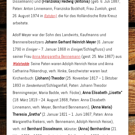
Disselmann) und
(Franziska) Hedwig (Antonia)
(geb. 6. Juli 1887,
Paten: Anton Linnemann, Franziska Bockholt, Frau Zumloh, gest.
26. August 1974 in
Rahden)
, die für das Holländische Rote Kreuz
arbeitete.
Adolf Meyer war der Sohn des Landwirts, Kaufmanns und
Brennereibesitzers
Johann Gerhard Heinrich Meyer
(6. Januar
1790 in
Enniger
– 7. Januar 1868 in
Ennige
r/Schlagfluss) und
seiner Frau
Anna Margaretha Bennemann
(gest. 25. Mai 1867) aus
Walstedde
. Seine Paten waren Adolph Henrich Heise und Anna
Catharina Pökendrup, verh. Hinke, Geschwister waren laut
Kirchenbuch:
(Johann) Theodor
(25. November 1817 – 1.Oktober
1893 in
Sendenhorst
/Schlaganfall, Paten: Johann Theodor
Brenningmeijer, Maria Badde, verh. Föcke),
Anna Elisabeth „Lisette“
(18. März 1819 – 24. August 1868, Paten: Anna Elisabeth
Linnemann, verh. Meyer, Bernhard Bennemann),
(Anna Maria)
Theresia „Gretha“
(2. Januar 1821 – 1. Juni 1867, Paten: Anna
Margaretha Riekers, verh. Bennemann, Adolph Henrich Heise),
verh. mit
Bernhard Disselmann
,
Münster
,
(Anna) Bernhardine
(21.