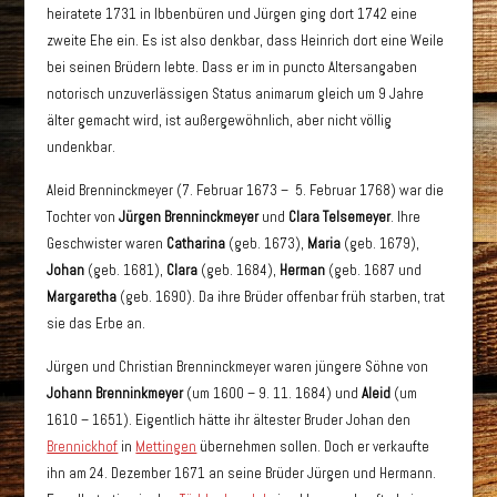
heiratete 1731 in Ibbenbüren und Jürgen ging dort 1742 eine
zweite Ehe ein. Es ist also denkbar, dass Heinrich dort eine Weile
bei seinen Brüdern lebte. Dass er im in puncto Altersangaben
notorisch unzuverlässigen Status animarum gleich um 9 Jahre
älter gemacht wird, ist außergewöhnlich, aber nicht völlig
undenkbar.
Aleid Brenninckmeyer (7. Februar 1673 – 5. Februar 1768) war die
Tochter von
Jürgen Brenninckmeyer
und
Clara Telsemeyer
. Ihre
Geschwister waren
Catharina
(geb. 1673),
Maria
(geb. 1679),
Johan
(geb. 1681),
Clara
(geb. 1684),
Herman
(geb. 1687 und
Margaretha
(geb. 1690). Da ihre Brüder offenbar früh starben, trat
sie das Erbe an.
Jürgen und Christian Brenninckmeyer waren jüngere Söhne von
Johann Brenninkmeyer
(um 1600 – 9. 11. 1684) und
Aleid
(um
1610 – 1651). Eigentlich hätte ihr ältester Bruder Johan den
Brennickhof
in
Mettingen
übernehmen sollen. Doch er verkaufte
ihn am 24. Dezember 1671 an seine Brüder Jürgen und Hermann.