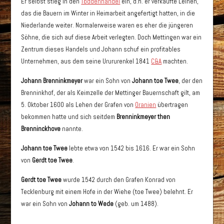
Er selbst stieg in den
Töddenhandel
ein, d.h. er verkaufte Leinen,
das die Bauern im Winter in Heimarbeit angefertigt hatten, in die
Niederlande weiter. Normalerweise waren es eher die jüngeren
Söhne, die sich auf diese Arbeit verlegten. Doch Mettingen war ein
Zentrum dieses Handels und Johann schuf ein profitables
Unternehmen, aus dem seine Urururenkel 1841
C&A
machten.
Johann Brenninkmeyer
war ein Sohn von
Johann toe Twee
, der den
Brenninkhof, der als Keimzelle der Mettinger Bauernschaft gilt, am
5. Oktober 1600 als Lehen der Grafen von
Oranien
übertragen
bekommen hatte und sich seitdem
Brenninkmeyer then
Brenninckhove
nannte.
Johann toe Twee
lebte etwa von 1542 bis 1616. Er war ein Sohn
von
Gerdt toe Twee
.
Gerdt toe Twee
wurde 1542 durch den Grafen Konrad von
Tecklenburg mit einem Hofe in der Wiehe (toe Twee) belehnt. Er
war ein Sohn von
Johann to Wede
(geb. um 1488).