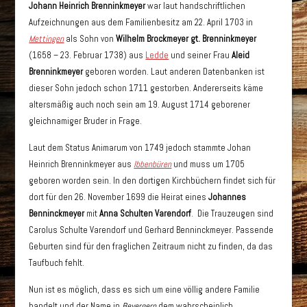
Johann Heinrich Brenninkmeyer
war laut handschriftlichen
Aufzeichnungen aus dem Familienbesitz am 22. April 1703 in
Mettingen
als Sohn von
Wilhelm Brockmeyer gt. Brenninkmeyer
(1658 – 23. Februar 1738) aus
Ledde
und seiner Frau
Aleid
Brenninkmeyer
geboren worden. Laut anderen Datenbanken ist
dieser Sohn jedoch schon 1711 gestorben. Andererseits käme
altersmäßig auch noch sein am 19. August 1714 geborener
gleichnamiger Bruder in Frage.
Laut dem Status Animarum von 1749 jedoch stammte Johan
Heinrich Brenninkmeyer aus
Ibbenbüren
und muss um 1705
geboren worden sein. In den dortigen Kirchbüchern findet sich für
dort für den 26. November 1699 die Heirat eines
Johannes
Benninckmeyer
mit
Anna Schulten Varendorf
. Die Trauzeugen sind
Carolus Schulte Varendorf und Gerhard Benninckmeyer. Passende
Geburten sind für den fraglichen Zeitraum nicht zu finden, da das
Taufbuch fehlt.
Nun ist es möglich, dass es sich um eine völlig andere Familie
handelt und der Name in
Bevergern
dem wahrscheinlich