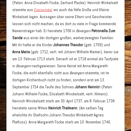
(Paten: Anna Elisabeth Focke, Gerhard Placke).
Heinrich Winkelsett
stammte aus
Everswinkel
, wo auch die Höfe Große und Kleine
Winkelset lagen. Aussagen über seine Eltern und Geschwister
lassen sich nicht machen, da es dort zu viele in Frage kommende
Namensträger hab. Er heiratete 1706 in
Bevergern
Petronella Zum
Sande
aus einer der dortigen großen, weitverzweigten Familien.
Mit ihr hatte er die Kinder
Johannes Theodor
(geb. 1709) und
Anna Maria
(geb. 1712, verh. mit Johann Wilhelm Niemer), bevor sie
am 13. Februar 1713 starb. Danach ist er 1718 einmal als Taufpate
in
Bevergern
nachgewiesen. Seine Heirat mit Anna Margareth
Focke, die wohl ebenfalls nicht aus
Bevergern
stammte, ist im
dortigen Kirchenbuch nicht zu finden, sondern erst am 13.
September 1724 die Taufe des Sohnes
Johann Heinric
h (Paten:
Johann Wilhelm Focke, Elisabeth Winckelsett, verh. Hilmers).
Heinrich Winckelsett starb am 30. April 1737, am 8. Februar 1738
heiratete seine Witwe
Heinrich Thalmann
. (Am selben Tag
ehelichte ihr Stiefsohn Johann Theodor Winkelsett Agnes
Platfuss). Anna Margareth Focke starb am 10. November 1746.