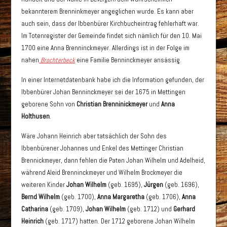
bekannterem Brenninkmeyer angeglichen wurde. Es kann aber
auch sein, dass der Ibbenbürer Kirchbucheintrag fehlerhaft war.
Im Totenregister der Gemeinde findet sich nämlich für den 10. Mai
1700 eine Anna Brenninckmeyer. Allerdings ist in der Folge im
nahen
Brochterbeck
eine Familie Benninckmeyer ansässig.
In einer Internetdatenbank habe ich die Information gefunden, der
Ibbenbürer Johan Benninckmeyer sei der 1675 in Mettingen
geborene Sohn von
Christian Brenninickmeyer
und
Anna
Holthusen
.
Wäre Johann Heinrich aber tatsächlich der Sohn des
Ibbenbürener Johannes und Enkel des Mettinger Christian
Brennickmeyer, dann fehlen die Paten Johan Wilhelm und Adelheid,
während Aleid Brenninckmeyer und Wilhelm Brockmeyer die
weiteren Kinder
Johan Wilhelm
(geb. 1695),
Jürgen
(geb. 1696),
Bernd Wilhelm
(geb. 1700),
Anna Margaretha
(geb. 1706),
Anna
Catharina
(geb. 1709),
Johan Wilhelm
(geb. 1712) und
Gerhard
Heinrich
(geb. 1717) hatten. Der 1712 geborene Johan Wilhelm