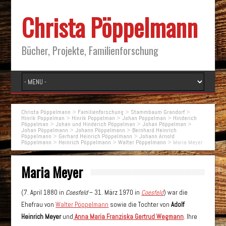
Christa Pöppelmann
Bücher, Projekte, Familienforschung
Christa Pöppelmann
>
Familienforschung
>
Stammbaum Grandorf
>
Hinrik Poppelman
>
Hinrik Poppelman
>
Johan Poppelman
>
Hinderich
Pöppelman
>
Johan und Hinderich Pöppelman
>
Johan Pöppelman
>
Johan Pöppelmann
>
Johann Pöppelmann
>
Bernhard Heinrich
Pöppelmann
>
Gerhard Heinrich Pöppelmann
>
Johann Arnold
Pöppelmann
>
Heinrich Pöppelmann
>
Walter Pöppelmann
>
Maria Meyer
Maria Meyer
(7. April 1880 in
Coesfeld
– 31. März 1970 in
Coesfeld
) war die
Ehefrau von
Walter Pöppelmann
sowie die Tochter von
Adolf
Heinrich Meyer
und
Anna Maria Franziska Gertrud Wegmann
. Ihre