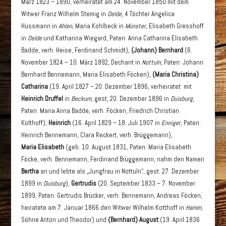
März 1823 – 1890, verheiratet am 24. November 1850 mit dem
Witwer Franz Wilhelm Stemig in
Oelde
, 4 Töchter Angelica
Hussmann in
Ahlen
, Maria Kohlbeck in
Münster
, Elisabeth Gresshoff
in
Oelde
und Katharina Wiegard, Paten: Anna Catharina Elisabeth
Badde, verh. Heise, Ferdinand Schmidt),
(Johann) Bernhard
(6.
November 1824 – 10. März 1892, Dechant in
Nottuln
, Paten: Johann
Bernhard Bennemann, Maria Elisabeth Föcken),
(Maria Christina)
Catharina
(19. April 1827 – 20. Dezember 1896, verheiratet mit
Heinrich Druffel
in
Beckum
, gest, 20. Dezember 1896 in
Duisburg
,
Paten: Maria Anna Badde, verh. Föcken, Friedrich Christian
Kolthoff),
Heinrich
(16. April 1829 – 18. Juli 1907 in
Enniger
, Paten:
Heinrich Bennemann, Clara Reckert, verh. Brüggemann),
Maria Elisabeth
(geb. 10. August 1831, Paten: Maria Elisabeth
Föcke, verh. Bennemann, Ferdinand Brüggemann, nahm den Namen
Bertha
an und lebte als „Jungfrau in Nottuln“, gest. 27. Dezember
1899 in
Duisburg
),
Gertrudis
(20. September 1833 – 7. November
1899, Paten: Gertrudis Brücker, verh. Bennemann, Andreas Föcken,
heiratete am 7. Januar 1866 den Witwer Wilhelm Kotthoff in
Hamm
,
Söhne Anton und Theodor) und
(Bernhard) August
(19. April 1836