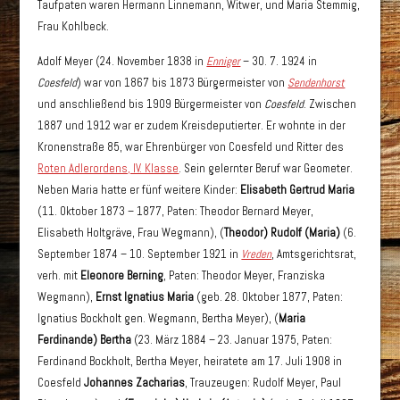
Taufpaten waren Hermann Linnemann, Witwer, und Maria Stemmig,
Frau Kohlbeck.
Adolf Meyer (24. November 1838 in
Enniger
– 30. 7. 1924 in
Coesfeld
) war von 1867 bis 1873 Bürgermeister von
Sendenhorst
und anschließend bis 1909 Bürgermeister von
Coesfeld
. Zwischen
1887 und 1912 war er zudem Kreisdeputierter. Er wohnte in der
Kronenstraße 85, war Ehrenbürger von Coesfeld und Ritter des
Roten Adlerordens, IV. Klasse
. Sein gelernter Beruf war Geometer.
Neben Maria hatte er fünf weitere Kinder:
Elisabeth Gertrud Maria
(11. Oktober 1873 – 1877, Paten: Theodor Bernard Meyer,
Elisabeth Holtgräve, Frau Wegmann), (
Theodor) Rudolf (Maria)
(6.
September 1874 – 10. September 1921 in
Vreden
, Amtsgerichtsrat,
verh. mit
Eleonore Berning
, Paten: Theodor Meyer, Franziska
Wegmann),
Ernst Ignatius Maria
(geb. 28. Oktober 1877, Paten:
Ignatius Bockholt gen. Wegmann, Bertha Meyer), (
Maria
Ferdinande) Bertha
(23. März 1884 – 23. Januar 1975, Paten:
Ferdinand Bockholt, Bertha Meyer, heiratete am 17. Juli 1908 in
Coesfeld
Johannes Zacharias
, Trauzeugen: Rudolf Meyer, Paul