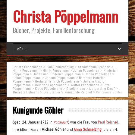
Christa Pöppelmann
Bücher, Projekte, Familienforschung
Christa Pöppelmann
>
Familienforschung
>
Stammbaum Grandorf
>
Hinrik Poppelman
>
Hinrik Poppelman
>
Johan Poppelman
>
Hinderich
Pöppelman
>
Johan und Hinderich Pöppelman
>
Johan Pöppelman
>
Johan Pöppelmann
>
Johann Pöppelmann
>
Bernhard Heinrich
Pöppelmann
>
Gerhard Heinrich Pöppelmann
>
Johann Arnold
Pöppelmann
>
Heinrich Pöppelmann
>
Walter Pöppelmann
>
Otto
Pöppelmann
>
Klaus Pöppelmann
>
Gisela Kraus
>
Margarethe Kropf
>
Theresia Hofmann
>
Eva Stahler
>
Kunigunde Reichel
>
Kunigunde Göhler
Kunigunde Göhler
(geb. 24. Januar 1712 in
Pödeldorf
) war die Frau von
Paul Reichel
.
Ihre Eltern waren
Michael Göhler
und
Anna Schmelzing
, die am 4.